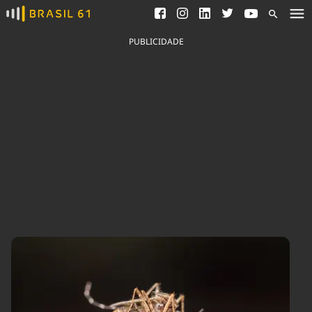
Ver todas as notícias
Saneamento
Podcasts
Indicadores
PUBLICIDADE
Área do comunicador
Bioinsumos
Publicidade Legal
Blog
Brasil Mineral
Fique por dentro do
Congresso Nacional e
Quem somos
nossos líderes.
Expediente
Acesse
Trabalhe no Brasil 61
Contato
Agronegócios
Comportamento
Meio Ambiente
Brasil
Cultura
Podcast
Brasil Mineral
Economia
Política
Ciência &
Educação
Saúde