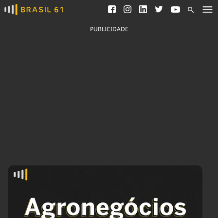
Ver todas as notícias
Saneamento
Podcasts
Indicadores
PUBLICIDADE
Área do comunicador
Bioinsumos
Publicidade Legal
Blog
Brasil Mineral
Fique por dentro do
Congresso Nacional e
Quem somos
nossos líderes.
Expediente
Acesse
Trabalhe no Brasil 61
Contato
Agronegócios
Comportamento
Meio Ambiente
Brasil
Cultura
Podcast
Brasil Mineral
Economia
Política
Ciência &
Educação
Saúde