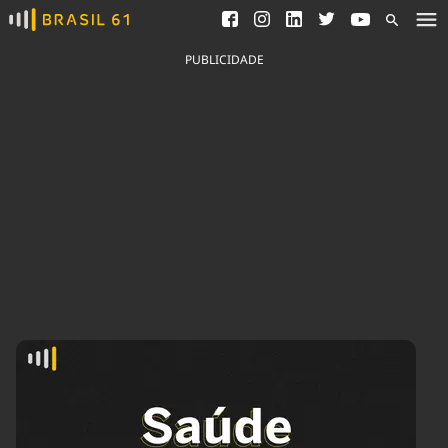
Ver todas as notícias
Saneamento
Podcasts
Indicadores
PUBLICIDADE
Área do comunicador
Bioinsumos
Publicidade Legal
Blog
Brasil Mineral
Fique por dentro do
Congresso Nacional e
Quem somos
nossos líderes.
Expediente
Acesse
Trabalhe no Brasil 61
Contato
Agronegócios
Comportamento
Meio Ambiente
Brasil
Cultura
Podcast
Brasil Mineral
Economia
Política
Ciência &
Educação
Saúde