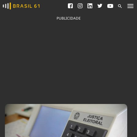
Ver todas as notícias
Saneamento
Podcasts
Indicadores
PUBLICIDADE
Área do comunicador
Bioinsumos
Publicidade Legal
Blog
Brasil Mineral
Fique por dentro do
Congresso Nacional e
Quem somos
nossos líderes.
Expediente
Acesse
Trabalhe no Brasil 61
Contato
Agronegócios
Comportamento
Meio Ambiente
Brasil
Cultura
Podcast
Brasil Mineral
Economia
Política
Ciência &
Educação
Saúde