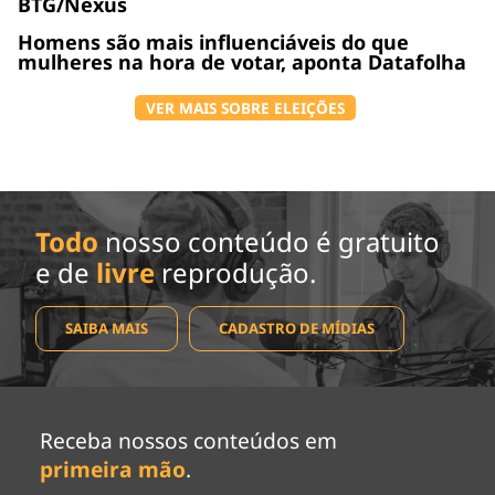
BTG/Nexus
Homens são mais influenciáveis do que
mulheres na hora de votar, aponta Datafolha
VER MAIS SOBRE ELEIÇÕES
Todo
nosso conteúdo é gratuito
e de
livre
reprodução.
SAIBA MAIS
CADASTRO DE MÍDIAS
Receba nossos conteúdos em
primeira mão
.