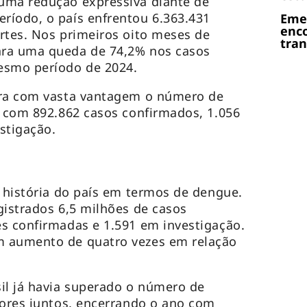
uma redução expressiva diante de
ríodo, o país enfrentou 6.363.431
Emen
enc
rtes. Nos primeiros oito meses de
tra
ara uma queda de 74,2% nos casos
esmo período de 2024.
era com vasta vantagem o número de
, com 892.862 casos confirmados, 1.056
stigação.
a história do país em termos de dengue.
gistrados 6,5 milhões de casos
s confirmadas e 1.591 em investigação.
m aumento de quatro vezes em relação
il já havia superado o número de
iores juntos, encerrando o ano com