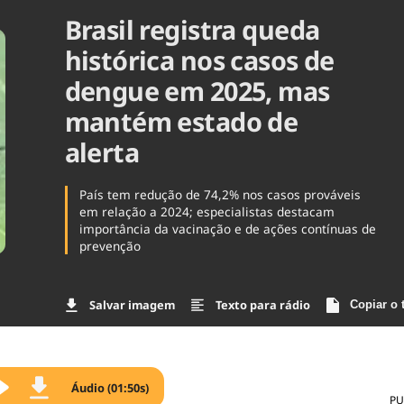
Brasil registra queda
Agronegóc
Brasil
histórica nos casos de
Brasil Mine
Ciência & 
dengue em 2025, mas
Cinema
mantém estado de
Comporta
alerta
País tem redução de 74,2% nos casos prováveis
em relação a 2024; especialistas destacam
importância da vacinação e de ações contínuas de
prevenção
Salvar imagem
Texto para rádio
Copiar o 
Áudio (01:50s)
PU