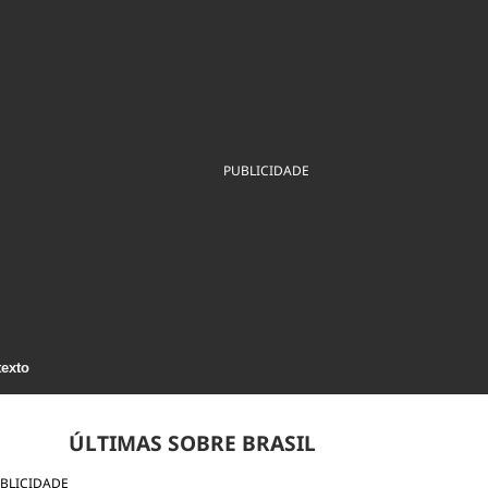
ios
Cultura
Podcast
Economia
Política
ral
Educação
Saúde
Tecnologia
Infraestrutura
Tempo
Internacional
mento
Meio Ambiente
PUBLICIDADE
texto
ÚLTIMAS SOBRE BRASIL
BLICIDADE