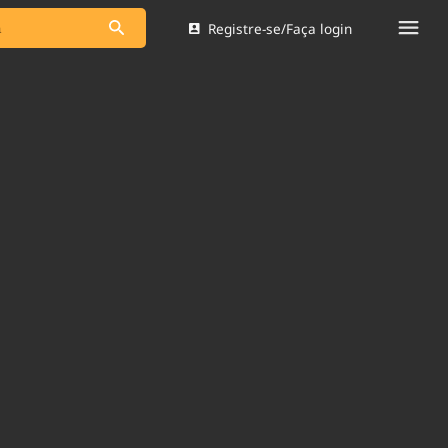
Registre-se/Faça login
s as notícias
Saneamento
s
Indicadores
 comunicador
Bioinsumos
ade Legal
Blog
Brasil Mineral
Quem somos
dentro do
Nacional e
Expediente
res.
Trabalhe no Brasil 61
Contato