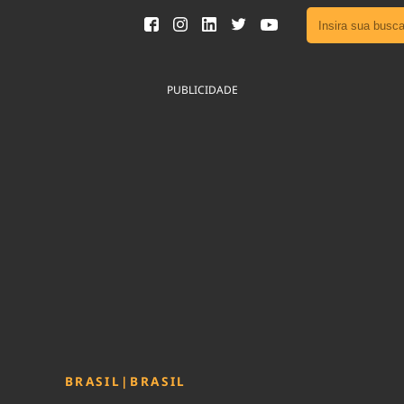
Ver toda
Podcast
PUBLICIDADE
Área do
Publicid
Fique por 
Congresso 
nossos líde
Acesse
BRASIL
|
BRASIL