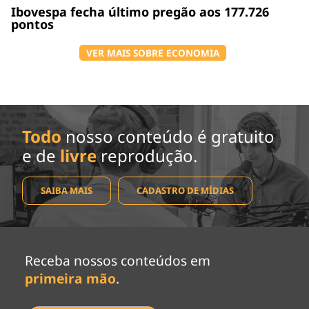
Ibovespa fecha último pregão aos 177.726
pontos
VER MAIS SOBRE ECONOMIA
Todo
nosso conteúdo é gratuito
e de
livre
reprodução.
SAIBA MAIS
CADASTRO DE MÍDIAS
Receba nossos conteúdos em
primeira mão
.