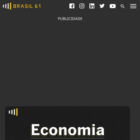
Ver todas as notícias
Saneamento
Podcasts
Indicadores
PUBLICIDADE
Área do comunicador
Bioinsumos
Publicidade Legal
Blog
Brasil Mineral
Fique por dentro do
Congresso Nacional e
Quem somos
nossos líderes.
Expediente
Acesse
Trabalhe no Brasil 61
Contato
Agronegócios
Comportamento
Meio Ambiente
Brasil
Cultura
Podcast
Brasil Mineral
Economia
Política
Ciência &
Educação
Saúde