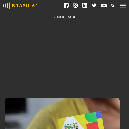
Ver todas as notícias
Saneamento
Podcasts
Indicadores
PUBLICIDADE
Área do comunicador
Bioinsumos
Publicidade Legal
Blog
Brasil Mineral
Fique por dentro do
Congresso Nacional e
Quem somos
nossos líderes.
Expediente
Acesse
Trabalhe no Brasil 61
Contato
Agronegócios
Comportamento
Meio Ambiente
Brasil
Cultura
Podcast
Brasil Mineral
Economia
Política
Ciência &
Educação
Saúde