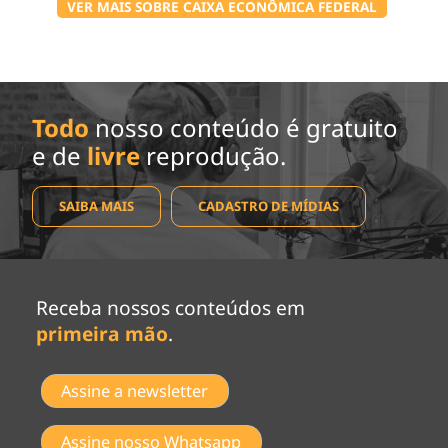
VER MAIS SOBRE CAIXA ECONÔMICA FEDERAL
Todo
nosso conteúdo é gratuito
e de
livre
reprodução.
SAIBA MAIS
CADASTRO DE MÍDIAS
Receba nossos conteúdos em
primeira mão
.
Assine a newsletter
Assine nosso Whatsapp