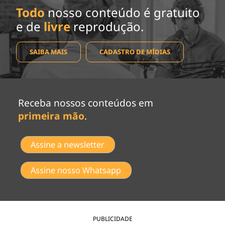
Todo
nosso conteúdo é gratuito
e de
livre
reprodução.
SAIBA MAIS
CADASTRO DE MÍDIAS
Receba nossos conteúdos em
primeira mão
.
Assine a newsletter
Assine nosso Whatsapp
PUBLICIDADE