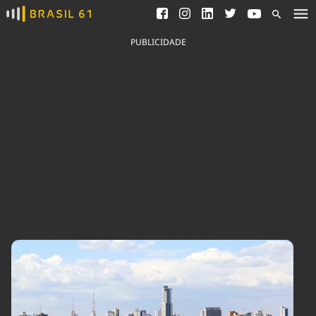
Ver todas as notícias
Saneamento
Podcasts
Indicadores
PUBLICIDADE
Área do comunicador
Bioinsumos
Publicidade Legal
Blog
Brasil Mineral
Fique por dentro do
Congresso Nacional e
Quem somos
nossos líderes.
Expediente
Acesse
Trabalhe no Brasil 61
Contato
Agronegócios
Comportamento
Meio Ambiente
Brasil
Cultura
Podcast
Brasil Mineral
Economia
Política
Ciência &
Educação
Saúde