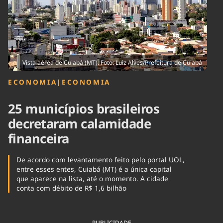
Tecnologia
Infraestrutura
Tempo
Cinema
Internacional
Vista aérea de Cuiabá (MT). Foto: Luiz Alves/Prefeitura de Cuiabá
ECONOMIA
|
ECONOMIA
25 municípios brasileiros
decretaram calamidade
financeira
De acordo com levantamento feito pelo portal UOL,
entre esses entes, Cuiabá (MT) é a única capital
que aparece na lista, até o momento. A cidade
conta com débito de R$ 1,6 bilhão
PUBLICIDADE