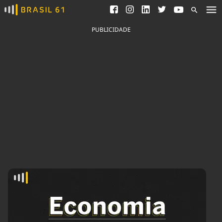
Ver todas as notícias
Saneamento
Podcasts
Indicadores
PUBLICIDADE
Área do comunicador
Bioinsumos
Publicidade Legal
Blog
Brasil Mineral
Fique por dentro do
Congresso Nacional e
Quem somos
nossos líderes.
Expediente
Acesse
Trabalhe no Brasil 61
Contato
Agronegócios
Comportamento
Meio Ambiente
Brasil
Cultura
Podcast
Brasil Mineral
Economia
Política
Ciência &
Educação
Saúde