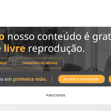
o
nosso conteúdo é grat
e
livre
reprodução.
MAIS
CADASTRO DE MÍDIAS
dos em
primeira mão
.
Assine a newsletter
PUBLICIDADE