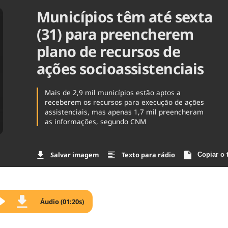
Municípios têm até sexta
Agronegóc
Brasil
(31) para preencherem
Brasil Mine
Ciência & 
plano de recursos de
Cinema
ações socioassistenciais
Comporta
Mais de 2,9 mil municípios estão aptos a
receberem os recursos para execução de ações
assistenciais, mas apenas 1,7 mil preencheram
as informações, segundo CNM
Salvar imagem
Texto para rádio
Copiar o 
Áudio (01:20s)