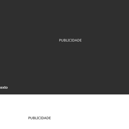
ios
Cultura
Podcast
Economia
Política
ral
Educação
Saúde
Tecnologia
Infraestrutura
Tempo
Internacional
mento
Meio Ambiente
PUBLICIDADE
texto
PUBLICIDADE