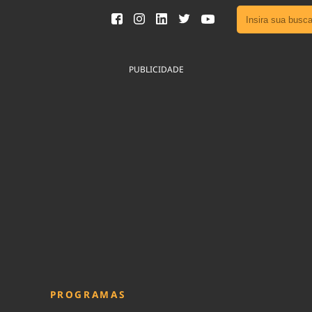
Ver toda
Podcast
PUBLICIDADE
Área do
Publicid
Fique por 
Congresso 
nossos líde
Acesse
PROGRAMAS