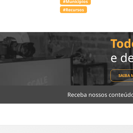
#Municípios
#Recursos
Tod
e d
SAIBA 
Receba nossos conteú