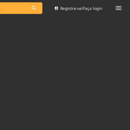
Registre-se/Faça login
s as notícias
Saneamento
s
Indicadores
 comunicador
Bioinsumos
ade Legal
Blog
Brasil Mineral
Quem somos
dentro do
Nacional e
Expediente
res.
Trabalhe no Brasil 61
Contato