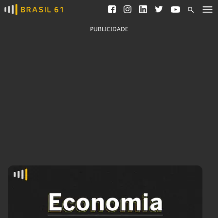
Ver todas as notícias
Saneamento
Podcasts
Indicadores
PUBLICIDADE
Área do comunicador
Bioinsumos
Publicidade Legal
Blog
Brasil Mineral
Fique por dentro do
Congresso Nacional e
Quem somos
nossos líderes.
Expediente
Acesse
Trabalhe no Brasil 61
Contato
Agronegócios
Comportamento
Meio Ambiente
Brasil
Cultura
Podcast
Brasil Mineral
Economia
Política
Ciência &
Educação
Saúde