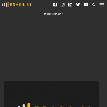
Ver todas as notícias
Saneamento
Podcasts
Indicadores
PUBLICIDADE
Área do comunicador
Bioinsumos
Publicidade Legal
Blog
Brasil Mineral
Fique por dentro do
Congresso Nacional e
Quem somos
nossos líderes.
Expediente
Acesse
Trabalhe no Brasil 61
Contato
Agronegócios
Comportamento
Meio Ambiente
Brasil
Cultura
Podcast
Brasil Mineral
Economia
Política
Ciência &
Educação
Saúde