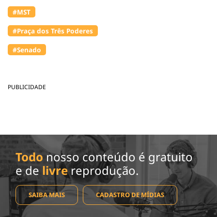
#MST
#Praça dos Três Poderes
#Senado
PUBLICIDADE
Todo
nosso conteúdo é gratuito
e de
livre
reprodução.
SAIBA MAIS
CADASTRO DE MÍDIAS