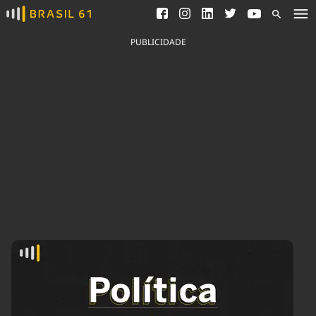
Ver todas as notícias
Saneamento
Podcasts
Indicadores
PUBLICIDADE
Área do comunicador
Bioinsumos
Publicidade Legal
Blog
Brasil Mineral
Fique por dentro do
Congresso Nacional e
Quem somos
nossos líderes.
Expediente
Acesse
Trabalhe no Brasil 61
Contato
Agronegócios
Comportamento
Meio Ambiente
Brasil
Cultura
Podcast
Brasil Mineral
Economia
Política
Ciência &
Educação
Saúde