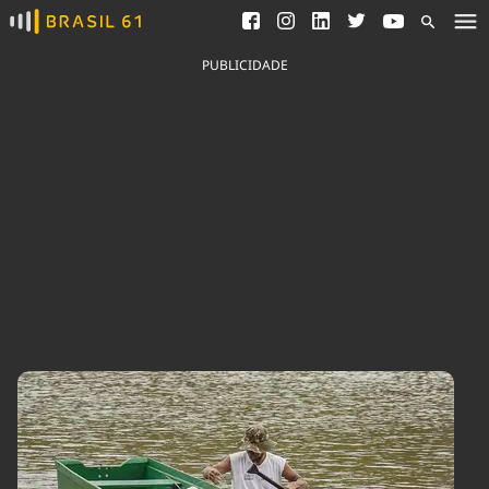
Ver todas as notícias
Saneamento
Podcasts
Indicadores
PUBLICIDADE
Área do comunicador
Bioinsumos
Publicidade Legal
Blog
Brasil Mineral
Fique por dentro do
Congresso Nacional e
Quem somos
nossos líderes.
Expediente
Acesse
Trabalhe no Brasil 61
Contato
Agronegócios
Comportamento
Meio Ambiente
Brasil
Cultura
Podcast
Brasil Mineral
Economia
Política
Ciência &
Educação
Saúde