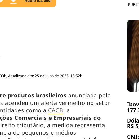
Áudio (02:06s)
PUBL
:00h, Atualizado em: 25 de Julho de 2025, 15:52h
e produtos brasileiros
anunciada pelo
s acendeu um alerta vermelho no setor
Ibov
177.
 entidades como a
CACB
, a
ções Comerciais e Empresariais do
Dóla
direito tributário, a medida representa
R$ 5
ência de pequenos e médios
CNI: