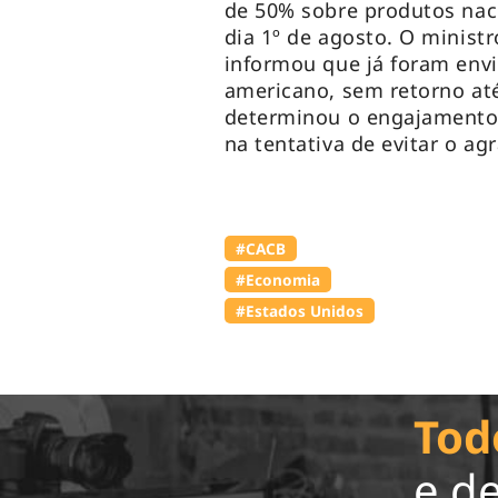
de 50% sobre produtos naci
dia 1º de agosto. O minist
informou que já foram env
americano, sem retorno at
determinou o engajamento
na tentativa de evitar o a
#⁠CACB
#Economia
#Estados Unidos
Tod
e d