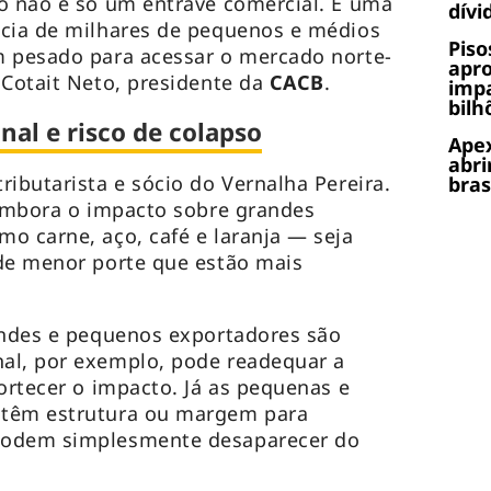
o não é só um entrave comercial. É uma
dívi
ncia de milhares de pequenos e médios
Piso
m pesado para acessar o mercado norte-
apr
 Cotait Neto, presidente da
CACB
.
impa
bilh
al e risco de colapso
Apex
abri
ributarista e sócio do Vernalha Pereira.
bras
 embora o impacto sobre grandes
o carne, aço, café e laranja — seja
 de menor porte que estão mais
andes e pequenos exportadores são
al, por exemplo, pode readequar a
ortecer o impacto. Já as pequenas e
 têm estrutura ou margem para
podem simplesmente desaparecer do