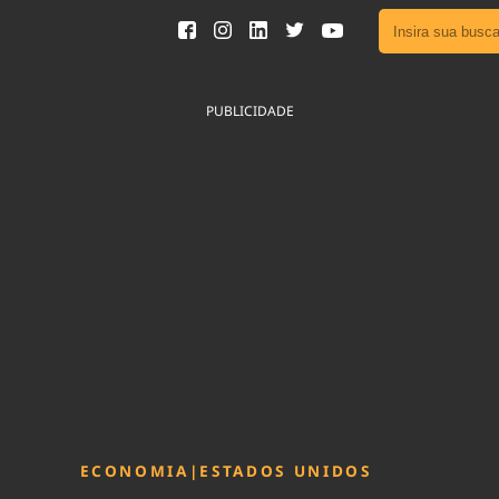
Ver toda
Podcast
PUBLICIDADE
Área do
Publicid
Fique por 
Congresso 
nossos líde
Acesse
ECONOMIA
|
ESTADOS UNIDOS