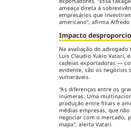
exportadores. “Essa taxaçã
ameaça direta à sobrevivê
empresários que investira
americano”, afirma Alfredo
Impacto desproporcion
Na avaliação do advogado t
Luis Claudio Yukio Vatari,
cadeias exportadoras — com
evidente, são os negócios
vulneráveis.
“As diferenças entre os gr
inúmeras. Uma multinacion
produção entre filiais e am
médias empresas, que não
negociar com o mercado, 
mapa”, alerta Vatari.