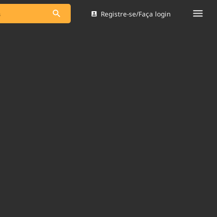
Registre-se/Faça login
s as notícias
Saneamento
s
Indicadores
 comunicador
Bioinsumos
ade Legal
Blog
Brasil Mineral
Quem somos
dentro do
Nacional e
Expediente
res.
Trabalhe no Brasil 61
Contato