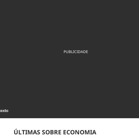
ios
Cultura
Podcast
Economia
Política
ral
Educação
Saúde
Tecnologia
Infraestrutura
Tempo
Internacional
mento
Meio Ambiente
PUBLICIDADE
texto
ÚLTIMAS SOBRE ECONOMIA