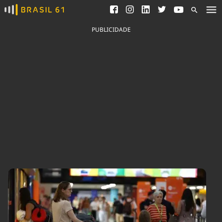
Ver todas as notícias
Saneamento
Podcasts
Indicadores
PUBLICIDADE
Área do comunicador
Bioinsumos
Publicidade Legal
Blog
Brasil Mineral
Fique por dentro do
Congresso Nacional e
Quem somos
nossos líderes.
Expediente
Acesse
Trabalhe no Brasil 61
Contato
Agronegócios
Comportamento
Meio Ambiente
Brasil
Cultura
Podcast
Brasil Mineral
Economia
Política
Ciência &
Educação
Saúde