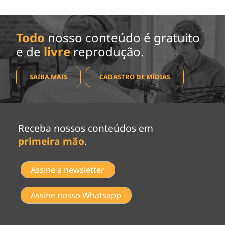
Todo
nosso conteúdo é gratuito
e de
livre
reprodução.
SAIBA MAIS
CADASTRO DE MÍDIAS
Receba nossos conteúdos em
primeira mão
.
Assine a newsletter
Assine nosso Whatsapp