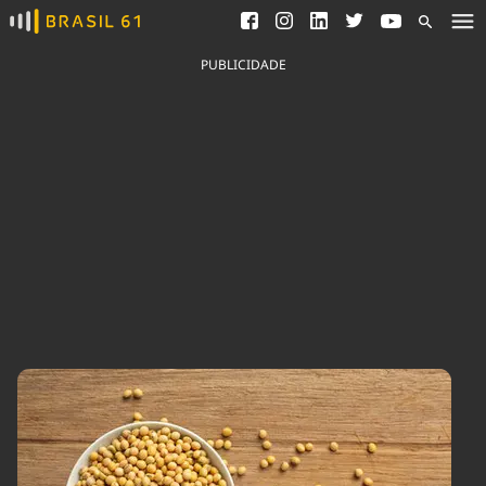
Ver todas as notícias
Saneamento
Podcasts
Indicadores
PUBLICIDADE
Área do comunicador
Bioinsumos
Publicidade Legal
Blog
Brasil Mineral
Fique por dentro do
Congresso Nacional e
Quem somos
nossos líderes.
Expediente
Acesse
Trabalhe no Brasil 61
Contato
Agronegócios
Comportamento
Meio Ambiente
Brasil
Cultura
Podcast
Brasil Mineral
Economia
Política
Ciência &
Educação
Saúde