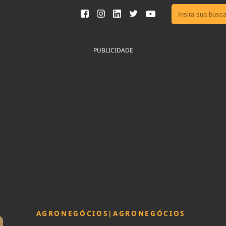
Ver toda
Podcast
PUBLICIDADE
Área do
Publicid
Fique por 
Congresso 
nossos líde
Acesse
AGRONEGÓCIOS
|
AGRONEGÓCIOS