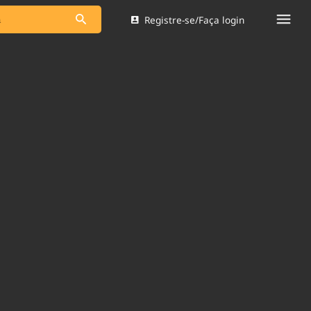
Registre-se/Faça login
s as notícias
Saneamento
s
Indicadores
 comunicador
Bioinsumos
ade Legal
Blog
Brasil Mineral
Quem somos
dentro do
Nacional e
Expediente
res.
Trabalhe no Brasil 61
Contato