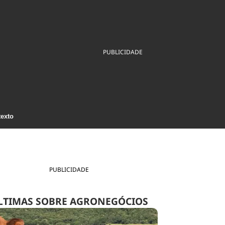
ios
Cultura
Podcast
Economia
Política
ral
Educação
Saúde
Tecnologia
Infraestrutura
Tempo
PUBLICIDADE
Internacional
mento
Meio Ambiente
texto
PUBLICIDADE
LTIMAS SOBRE AGRONEGÓCIOS