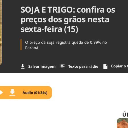
SOJA E TRIGO: confira os
Agronegóc
Brasil
preços dos grãos nesta
Brasil Mine
Ciência & 
sexta-feira (15)
Cinema
Comporta
O preço da soja registra queda de 0,99% no
Paraná
Salvar imagem
Texto para rádio
Copiar o 
Áudio (01:34s)
Ú