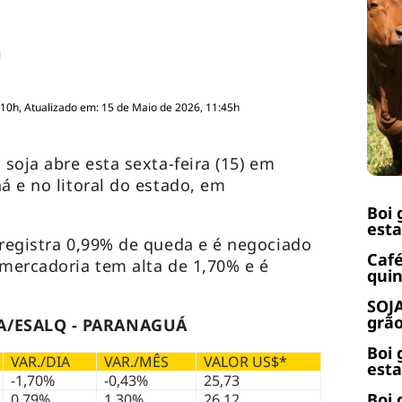
:10h, Atualizado em: 15 de Maio de 2026, 11:45h
 soja abre esta sexta-feira (15) em
á e no litoral do estado, em
Boi 
esta
 registra 0,99% de queda e é negociado
Café
 mercadoria tem alta de 1,70% e é
quin
SOJA
grão
A/ESALQ - PARANAGUÁ
Boi 
VAR./DIA
VAR./MÊS
VALOR US$*
esta
-1,70%
-0,43%
25,73
Boi 
0,79%
1,30%
26,12