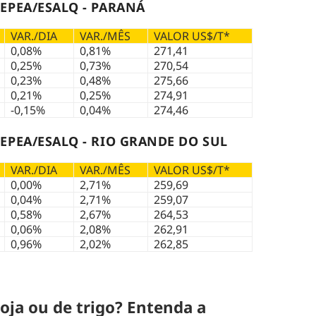
EPEA/ESALQ - PARANÁ
VAR./DIA
VAR./MÊS
VALOR US$/T*
0,08%
0,81%
271,41
0,25%
0,73%
270,54
0,23%
0,48%
275,66
0,21%
0,25%
274,91
-0,15%
0,04%
274,46
EPEA/ESALQ - RIO GRANDE DO SUL
VAR./DIA
VAR./MÊS
VALOR US$/T*
0,00%
2,71%
259,69
0,04%
2,71%
259,07
0,58%
2,67%
264,53
0,06%
2,08%
262,91
0,96%
2,02%
262,85
oja ou de trigo? Entenda a