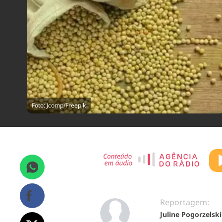
Foto: Jcomp/Freepik
Reportagem:
Juline Pogorzelski