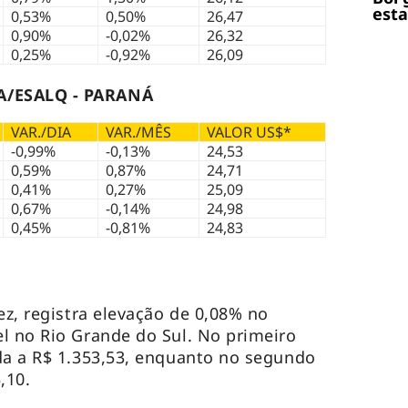
esta
0,53%
0,50%
26,47
0,90%
-0,02%
26,32
0,25%
-0,92%
26,09
A/ESALQ - PARANÁ
VAR./DIA
VAR./MÊS
VALOR US$*
-0,99%
-0,13%
24,53
0,59%
0,87%
24,71
0,41%
0,27%
25,09
0,67%
-0,14%
24,98
0,45%
-0,81%
24,83
ez, registra elevação de 0,08% no
l no Rio Grande do Sul. No primeiro
da a R$ 1.353,53, enquanto no segundo
,10.