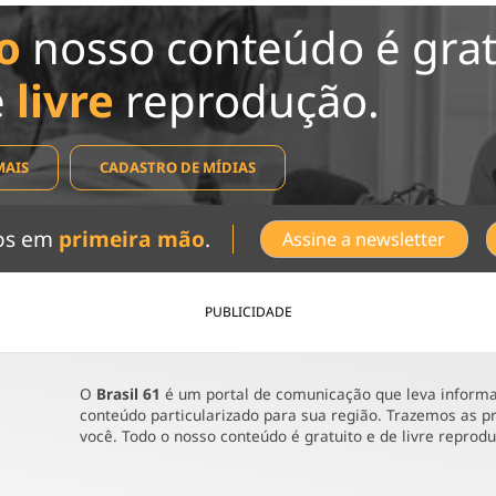
o
nosso conteúdo é grat
e
livre
reprodução.
MAIS
CADASTRO DE MÍDIAS
dos em
primeira mão
.
Assine a newsletter
PUBLICIDADE
O
Brasil 61
é um portal de comunicação que leva informaç
conteúdo particularizado para sua região. Trazemos as pr
você. Todo o nosso conteúdo é gratuito e de livre reprod