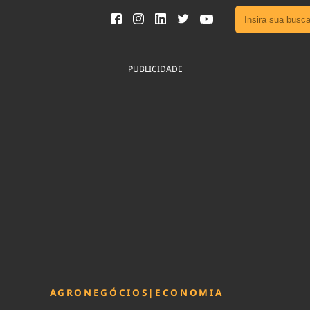
Ver toda
Podcast
PUBLICIDADE
Área do
Publicid
Fique por 
Congresso 
nossos líde
Acesse
AGRONEGÓCIOS
|
ECONOMIA