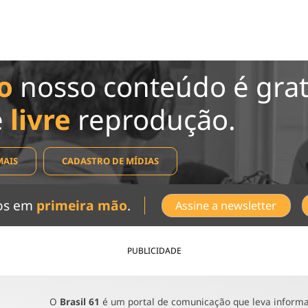
o
nosso conteúdo é grat
e
livre
reprodução.
MAIS
CADASTRO DE MÍDIAS
dos em
primeira mão
.
Assine a newsletter
PUBLICIDADE
O
Brasil 61
é um portal de comunicação que leva informaç