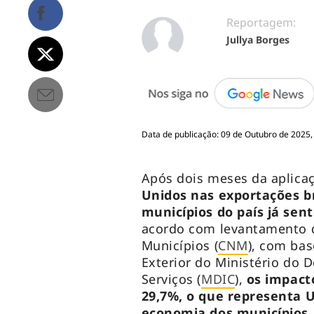
Reportagem:
Jullya Borges
Data de publicação: 09 de Outubro de 2025,
Após dois meses da aplica
Unidos nas exportações br
municípios do país já sen
acordo com levantamento 
Municípios (
CNM
), com ba
Exterior do Ministério do 
Serviços (
MDIC
),
os impac
29,7%, o que representa 
economia dos municípios