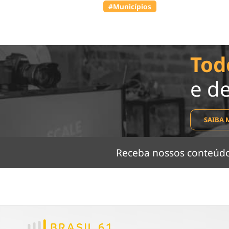
#Municípios
Tod
e d
SAIBA 
Receba nossos conteú