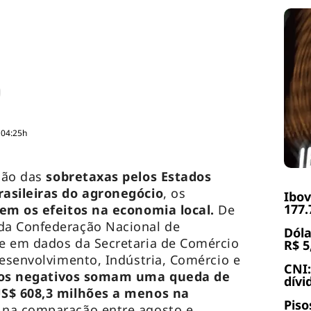
 04:25h
ção das
sobretaxas pelos Estados
asileiras do agronegócio
, os
Ibov
177.
tem os efeitos na economia local.
De
da Confederação Nacional de
Dóla
se em dados da Secretaria de Comércio
R$ 5
Desenvolvimento, Indústria, Comércio e
CNI:
tos negativos somam uma queda de
dívi
US$ 608,3 milhões a menos na
Piso
,
na comparação entre agosto e