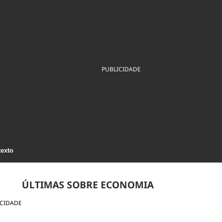
ios
Cultura
Podcast
Economia
Política
ral
Educação
Saúde
Tecnologia
Infraestrutura
Tempo
Internacional
mento
Meio Ambiente
PUBLICIDADE
texto
ÚLTIMAS SOBRE ECONOMIA
ICIDADE