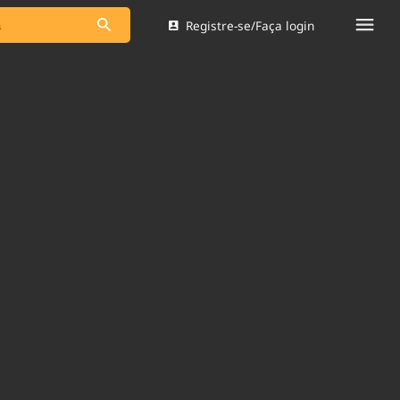
Registre-se/Faça login
s as notícias
Saneamento
s
Indicadores
 comunicador
Bioinsumos
ade Legal
Blog
Brasil Mineral
Quem somos
dentro do
Nacional e
Expediente
res.
Trabalhe no Brasil 61
Contato