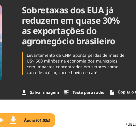
Sobretaxas dos EUA já
Agronegóc
Brasil
reduzem em quase 30%
Brasil Mine
Ciência & 
as exportações do
Cinema
agronegócio brasileiro
Comporta
Levantamento da CNM aponta perdas de mais de
US$ 600 milhões na economia dos municípios,
com impactos concentrados em setores como
cana-de-açúcar, carne bovina e café
Salvar imagem
Texto para rádio
Copiar o 
Áudio (01:03s)
PUBL