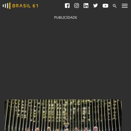
Ver todas as notícias
Saneamento
Podcasts
Indicadores
PUBLICIDADE
Área do comunicador
Bioinsumos
Publicidade Legal
Blog
Brasil Mineral
Fique por dentro do
Congresso Nacional e
Quem somos
nossos líderes.
Expediente
Acesse
Trabalhe no Brasil 61
Contato
Agronegócios
Comportamento
Meio Ambiente
Brasil
Cultura
Podcast
Brasil Mineral
Economia
Política
Ciência &
Educação
Saúde