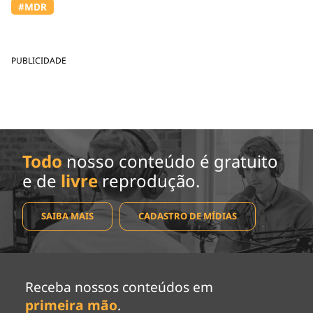
#MDR
PUBLICIDADE
Todo
nosso conteúdo é gratuito
e de
livre
reprodução.
SAIBA MAIS
CADASTRO DE MÍDIAS
Receba nossos conteúdos em
primeira mão
.