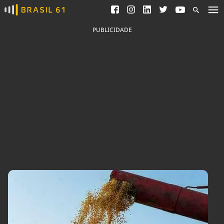
Ver todas as notícias
Saneamento
Podcasts
Indicadores
PUBLICIDADE
Área do comunicador
Bioinsumos
Publicidade Legal
Blog
Brasil Mineral
Fique por dentro do
Congresso Nacional e
Quem somos
nossos líderes.
Expediente
Acesse
Trabalhe no Brasil 61
Contato
Agronegócios
Comportamento
Meio Ambiente
Brasil
Cultura
Podcast
Brasil Mineral
Economia
Política
Ciência &
Educação
Saúde