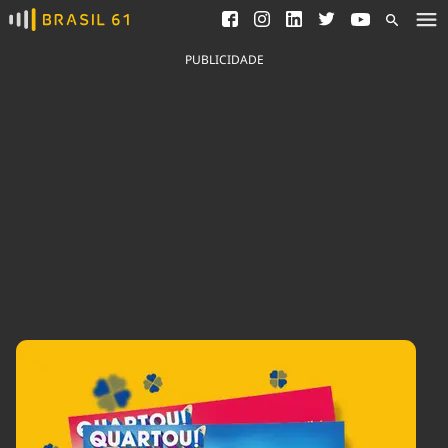
Ver todas as notícias
Saneamento
Podcasts
Indicadores
PUBLICIDADE
Área do comunicador
Bioinsumos
Publicidade Legal
Blog
Brasil Mineral
Fique por dentro do
Congresso Nacional e
Quem somos
nossos líderes.
Expediente
Acesse
Trabalhe no Brasil 61
Contato
Agronegócios
Comportamento
Meio Ambiente
Brasil
Cultura
Podcast
Brasil Mineral
Economia
Política
Ciência &
Educação
Saúde