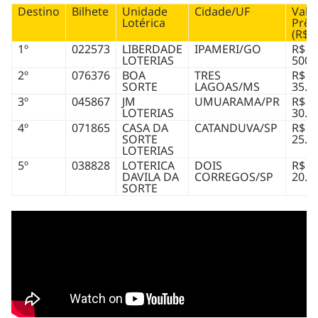
Destino
Bilhete
Unidade
Cidade/UF
Valo
Lotérica
Prêm
(R$)
1º
022573
LIBERDADE
IPAMERI/GO
R$
LOTERIAS
500.
2º
076376
BOA
TRES
R$
SORTE
LAGOAS/MS
35.0
3º
045867
JM
UMUARAMA/PR
R$
LOTERIAS
30.0
4º
071865
CASA DA
CATANDUVA/SP
R$
SORTE
25.0
LOTERIAS
5º
038828
LOTERICA
DOIS
R$
DAVILA DA
CORREGOS/SP
20.5
SORTE