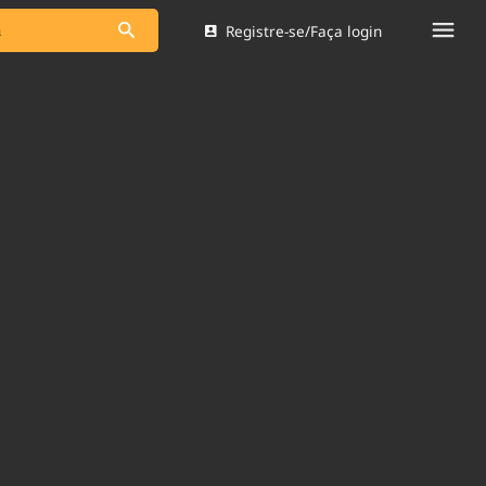
Registre-se/Faça login
s as notícias
Saneamento
s
Indicadores
 comunicador
Bioinsumos
ade Legal
Blog
Brasil Mineral
Quem somos
dentro do
Nacional e
Expediente
res.
Trabalhe no Brasil 61
Contato