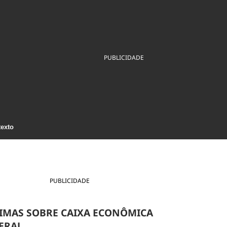
ios
Cultura
Podcast
Economia
Política
ral
Educação
Saúde
Tecnologia
Infraestrutura
Tempo
Internacional
PUBLICIDADE
mento
Meio Ambiente
texto
PUBLICIDADE
IMAS SOBRE CAIXA ECONÔMICA
ERAL