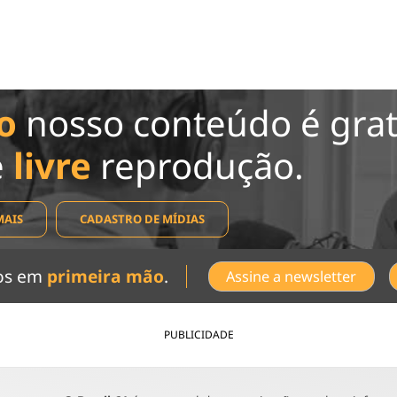
o
nosso conteúdo é grat
e
livre
reprodução.
MAIS
CADASTRO DE MÍDIAS
dos em
primeira mão
.
Assine a newsletter
PUBLICIDADE