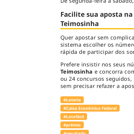
De segunda-feira a sábado,
Facilite sua aposta na
Teimosinha
Quer apostar sem complic
sistema escolher os númer
rápida de participar dos so
Prefere insistir nos seus n
Teimosinha
e concorra com
ou 24 concursos seguidos,
sem precisar refazer a apos
#Loteria
#Caixa Econômica Federal
#Lotofácil
#prêmio
#resultado