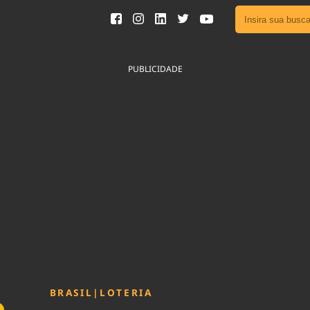
Ver toda
Podcast
PUBLICIDADE
Área do
Publicid
Fique por 
Congresso 
nossos líde
Acesse
BRASIL
|
LOTERIA