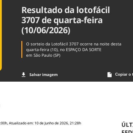
Resultado da lotofácil
Agronegóc
Brasil
3707 de quarta-feira
Brasil Mine
Ciência & 
(10/06/2026)
Cinema
Comporta
O sorteio da Lotofácil 3707 ocorre na noite desta
quarta-feira (10), no ESPAÇO DA SORTE
em São Paulo (SP)
Salvar imagem
Copiar o 
:00h, Atualizado em: 10 de Junho de 2026, 21:28h
ÚLT
FED