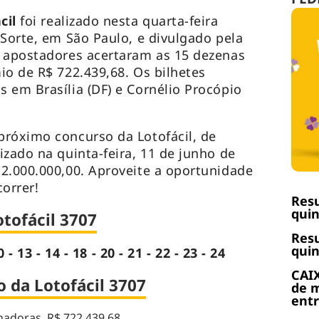
cil
foi realizado nesta quarta-feira
 Sorte, em São Paulo, e divulgado pela
2 apostadores acertaram as 15 dezenas
io de R$ 722.439,68. Os bilhetes
 em Brasília (DF) e Cornélio Procópio
próximo concurso da Lotofácil, de
izado na quinta-feira, 11 de junho de
2.000.000,00. Aproveite a oportunidade
orrer!
Resu
quin
tofácil 3707
Resu
quin
0 - 13 - 14 - 18 - 20 - 21 - 22 - 23 - 24
CAIX
 da Lotofácil 3707
de m
ent
adoras, R$ 722.439,68