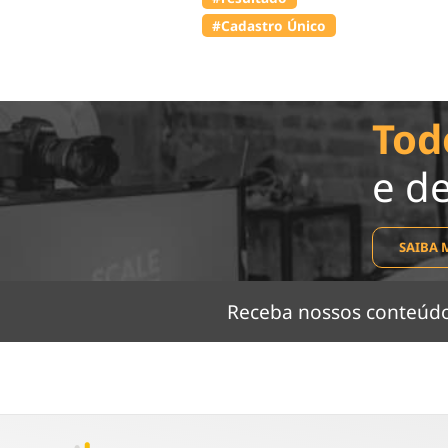
#Cadastro Único
Tod
e d
SAIBA 
Receba nossos conteú