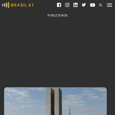
Ver todas as notícias
Saneamento
Podcasts
Indicadores
PUBLICIDADE
Área do comunicador
Bioinsumos
Publicidade Legal
Blog
Brasil Mineral
Fique por dentro do
Congresso Nacional e
Quem somos
nossos líderes.
Expediente
Acesse
Trabalhe no Brasil 61
Contato
Agronegócios
Comportamento
Meio Ambiente
Brasil
Cultura
Podcast
Brasil Mineral
Economia
Política
Ciência &
Educação
Saúde