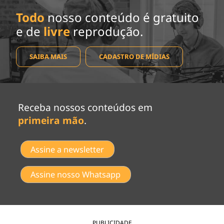
Todo
nosso conteúdo é gratuito
e de
livre
reprodução.
SAIBA MAIS
CADASTRO DE MÍDIAS
Receba nossos conteúdos em
primeira mão
.
Assine a newsletter
Assine nosso Whatsapp
PUBLICIDADE