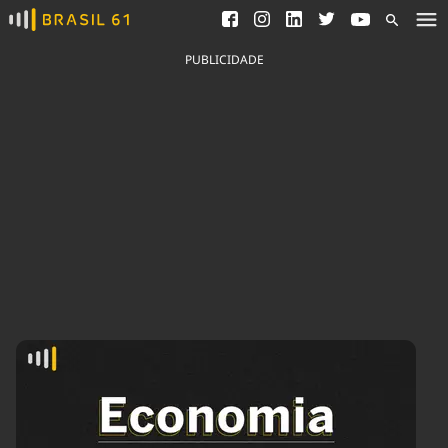
Ver todas as notícias
Saneamento
Podcasts
Indicadores
PUBLICIDADE
Área do comunicador
Bioinsumos
Publicidade Legal
Blog
Brasil Mineral
Fique por dentro do
Congresso Nacional e
Quem somos
nossos líderes.
Expediente
Acesse
Trabalhe no Brasil 61
Contato
Agronegócios
Comportamento
Meio Ambiente
Brasil
Cultura
Podcast
Brasil Mineral
Economia
Política
Ciência &
Educação
Saúde