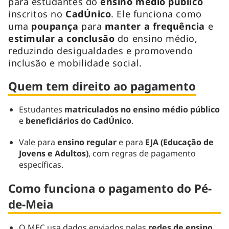
para estudantes do
ensino médio público
inscritos no
CadÚnico
. Ele funciona como
uma
poupança
para
manter a frequência
e
estimular a conclusão
do ensino médio,
reduzindo desigualdades e promovendo
inclusão e mobilidade social.
Quem tem direito ao pagamento
Estudantes
matriculados no ensino médio público
e
beneficiários do CadÚnico
.
Vale para
ensino regular
e para
EJA (Educação de
Jovens e Adultos)
, com regras de pagamento
específicas.
Como funciona o pagamento do Pé-
de-Meia
O MEC usa dados enviados pelas
redes de ensino