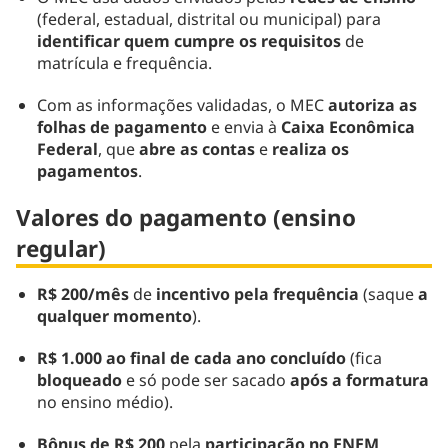
(federal, estadual, distrital ou municipal) para
identificar quem cumpre os requisitos
de
matrícula e frequência.
Com as informações validadas, o MEC
autoriza as
folhas de pagamento
e envia à
Caixa Econômica
Federal
, que
abre as contas
e
realiza os
pagamentos
.
Valores do pagamento (ensino
regular)
R$ 200/mês
de
incentivo pela frequência
(saque
a
qualquer momento
).
R$ 1.000 ao final de cada ano concluído
(fica
bloqueado
e só pode ser sacado
após a formatura
no ensino médio).
Bônus de R$ 200
pela
participação no ENEM
.