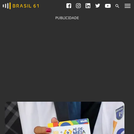
Ver todas as notícias
Saneamento
Podcasts
Indicadores
PUBLICIDADE
Área do comunicador
Bioinsumos
Publicidade Legal
Blog
Brasil Mineral
Fique por dentro do
Congresso Nacional e
Quem somos
nossos líderes.
Expediente
Acesse
Trabalhe no Brasil 61
Contato
Agronegócios
Comportamento
Meio Ambiente
Brasil
Cultura
Podcast
Brasil Mineral
Economia
Política
Ciência &
Educação
Saúde