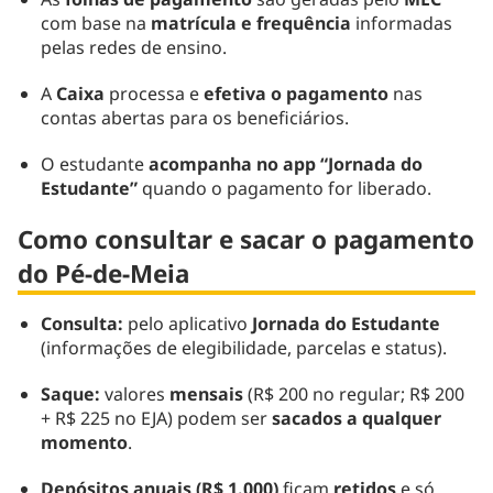
com base na
matrícula e frequência
informadas
pelas redes de ensino.
A
Caixa
processa e
efetiva o pagamento
nas
contas abertas para os beneficiários.
O estudante
acompanha no app “Jornada do
Estudante”
quando o pagamento for liberado.
Como consultar e sacar o pagamento
do Pé-de-Meia
Consulta:
pelo aplicativo
Jornada do Estudante
(informações de elegibilidade, parcelas e status).
Saque:
valores
mensais
(R$ 200 no regular; R$ 200
+ R$ 225 no EJA) podem ser
sacados a qualquer
momento
.
Depósitos anuais (R$ 1.000)
ficam
retidos
e só