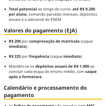
Total potencial
ao longo do curso:
até R$ 9.200
por aluno
, somando parcelas mensais, depósitos
anuais e o adicional do ENEM.
Valores do pagamento (EJA)
R$ 200
por
comprovação de matrícula
(saque
imediato
).
R$ 225
por
frequência
(saque
imediato
).
Mantêm-se os
depósitos anuais de R$ 1.000
ao
concluir cada etapa do ensino médio, com
saque
após a formatura
.
Calendário e processamento do
pagamento
As
folhas de pagamento
são geradas pelo
MEC