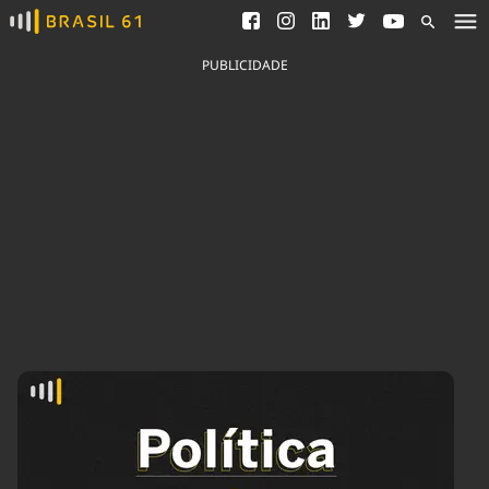
Ver todas as notícias
Saneamento
Podcasts
Indicadores
PUBLICIDADE
Área do comunicador
Bioinsumos
Publicidade Legal
Blog
Brasil Mineral
Fique por dentro do
Congresso Nacional e
Quem somos
nossos líderes.
Expediente
Acesse
Trabalhe no Brasil 61
Contato
Agronegócios
Comportamento
Meio Ambiente
Brasil
Cultura
Podcast
Brasil Mineral
Economia
Política
Ciência &
Educação
Saúde