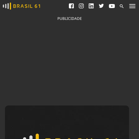
Ver todas as notícias
Saneamento
Podcasts
Indicadores
PUBLICIDADE
Área do comunicador
Bioinsumos
Publicidade Legal
Blog
Brasil Mineral
Fique por dentro do
Congresso Nacional e
Quem somos
nossos líderes.
Expediente
Acesse
Trabalhe no Brasil 61
Contato
Agronegócios
Comportamento
Meio Ambiente
Brasil
Cultura
Podcast
Brasil Mineral
Economia
Política
Ciência &
Educação
Saúde