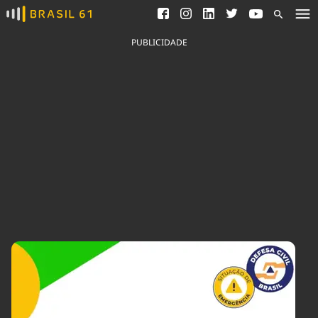
Ver todas as notícias
Saneamento
Podcasts
Indicadores
PUBLICIDADE
Área do comunicador
Bioinsumos
Publicidade Legal
Blog
Brasil Mineral
Fique por dentro do
Congresso Nacional e
Quem somos
nossos líderes.
Expediente
Acesse
Trabalhe no Brasil 61
Contato
Agronegócios
Comportamento
Meio Ambiente
Brasil
Cultura
Podcast
Brasil Mineral
Economia
Política
Ciência &
Educação
Saúde