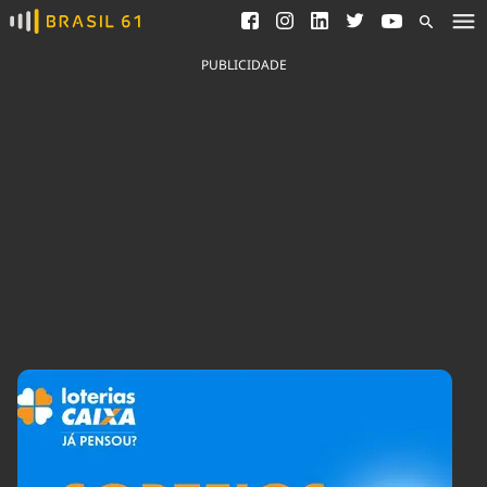
Ver todas as notícias
Saneamento
Podcasts
Indicadores
PUBLICIDADE
Área do comunicador
Bioinsumos
Publicidade Legal
Blog
Brasil Mineral
Fique por dentro do
Congresso Nacional e
Quem somos
nossos líderes.
Expediente
Acesse
Trabalhe no Brasil 61
Contato
Agronegócios
Comportamento
Meio Ambiente
Brasil
Cultura
Podcast
Brasil Mineral
Economia
Política
Ciência &
Educação
Saúde