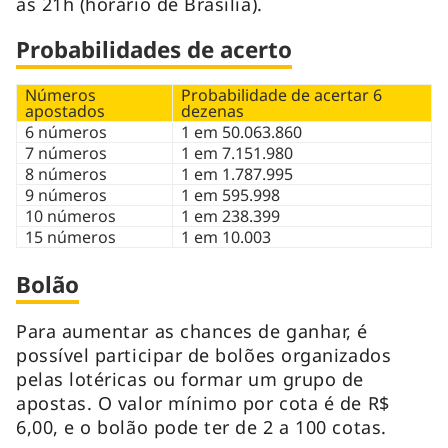
às 21h (horário de Brasília).
Probabilidades de acerto
Números
Probabilidade de acertar 6
apostados
dezenas
6 números
1 em 50.063.860
7 números
1 em 7.151.980
8 números
1 em 1.787.995
9 números
1 em 595.998
10 números
1 em 238.399
15 números
1 em 10.003
Bolão
Para aumentar as chances de ganhar, é
possível participar de bolões organizados
pelas lotéricas ou formar um grupo de
apostas. O valor mínimo por cota é de R$
6,00, e o bolão pode ter de 2 a 100 cotas.