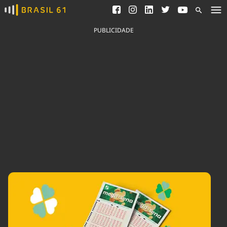
Ver todas as notícias
Saneamento
Podcasts
Indicadores
PUBLICIDADE
Área do comunicador
Bioinsumos
Publicidade Legal
Blog
Brasil Mineral
Fique por dentro do
Congresso Nacional e
Quem somos
nossos líderes.
Expediente
Acesse
Trabalhe no Brasil 61
Contato
Agronegócios
Comportamento
Meio Ambiente
Brasil
Cultura
Podcast
Brasil Mineral
Economia
Política
Ciência &
Educação
Saúde