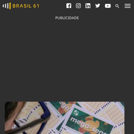
Ver todas as notícias
Saneamento
Podcasts
Indicadores
PUBLICIDADE
Área do comunicador
Bioinsumos
Publicidade Legal
Blog
Brasil Mineral
Fique por dentro do
Congresso Nacional e
Quem somos
nossos líderes.
Expediente
Acesse
Trabalhe no Brasil 61
Contato
Agronegócios
Comportamento
Meio Ambiente
Brasil
Cultura
Podcast
Brasil Mineral
Economia
Política
Ciência &
Educação
Saúde