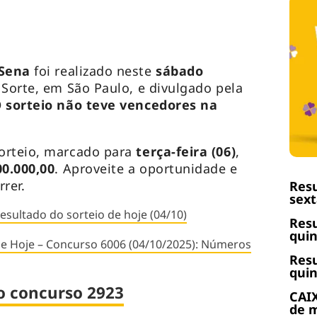
-Sena
foi realizado neste
sábado
 Sorte, em São Paulo, e divulgado pela
 sorteio não teve vencedores na
orteio, marcado para
terça-feira (06)
,
0.000,00
. Aproveite a oportunidade e
rrer.
Resu
sext
esultado do sorteio de hoje (04/10)
Resu
quin
de Hoje – Concurso 6006 (04/10/2025): Números
Resu
quin
o concurso 2923
CAIX
de m