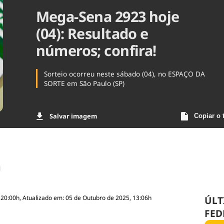
Mega-Sena 2923 hoje
Agronegóc
Brasil
(04): Resultado e
Brasil Mine
Ciência & 
números; confira!
Cinema
Comporta
Sorteio ocorreu neste sábado (04), no ESPAÇO DA
SORTE em São Paulo (SP)
Salvar imagem
Copiar o 
 20:00h, Atualizado em: 05 de Outubro de 2025, 13:06h
ÚLT
FED