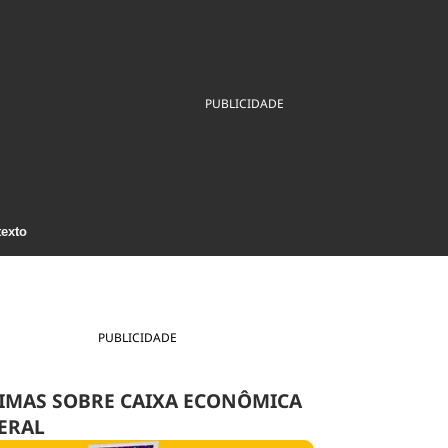
ios
Cultura
Podcast
Economia
Política
ral
Educação
Saúde
Tecnologia
Infraestrutura
Tempo
PUBLICIDADE
Internacional
mento
Meio Ambiente
texto
PUBLICIDADE
IMAS SOBRE CAIXA ECONÔMICA
ERAL