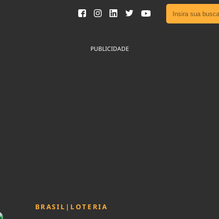
Ver toda
Podcast
PUBLICIDADE
Área do
Publicid
Fique por 
Congresso 
nossos líde
Acesse
BRASIL
|
LOTERIA