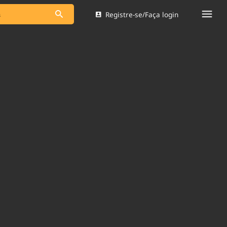
Registre-se/Faça login
s as notícias
Saneamento
s
Indicadores
 comunicador
Bioinsumos
ade Legal
Blog
Brasil Mineral
Quem somos
dentro do
Nacional e
Expediente
res.
Trabalhe no Brasil 61
Contato