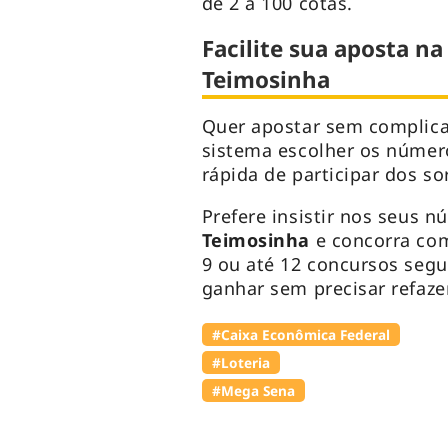
de 2 a 100 cotas.
Facilite sua aposta na
Teimosinha
Quer apostar sem complic
sistema escolher os númer
rápida de participar dos so
Prefere insistir nos seus n
Teimosinha
e concorra com
9 ou até 12 concursos seg
ganhar sem precisar refazer
#Caixa Econômica Federal
#Loteria
#Mega Sena