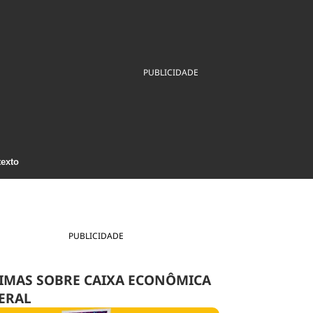
ios
Cultura
Podcast
Economia
Política
ral
Educação
Saúde
Tecnologia
Infraestrutura
Tempo
PUBLICIDADE
Internacional
mento
Meio Ambiente
texto
PUBLICIDADE
IMAS SOBRE CAIXA ECONÔMICA
ERAL