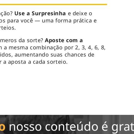
ação?
Use a Surpresinha
e deixe o
os para você — uma forma prática e
rteios.
úmeros da sorte?
Aposte com a
 a mesma combinação por 2, 3, 4, 6, 8,
uidos, aumentando suas chances de
 a aposta a cada sorteio.
o
nosso conteúdo é grat