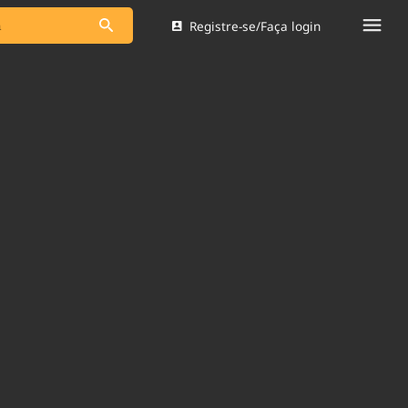
Registre-se/Faça login
s as notícias
Saneamento
s
Indicadores
 comunicador
Bioinsumos
ade Legal
Blog
Brasil Mineral
Quem somos
dentro do
Nacional e
Expediente
res.
Trabalhe no Brasil 61
Contato