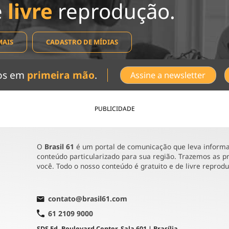
e
livre
reprodução.
MAIS
CADASTRO DE MÍDIAS
dos em
primeira mão
.
Assine a newsletter
PUBLICIDADE
O
Brasil 61
é um portal de comunicação que leva informaç
conteúdo particularizado para sua região. Trazemos as pr
você. Todo o nosso conteúdo é gratuito e de livre reprod
contato@brasil61.com
61 2109 9000
SDS Ed. Boulevard Center, Sala 601 | Brasília