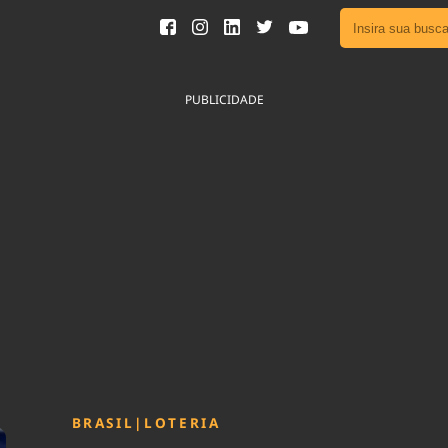
Ver toda
Podcast
PUBLICIDADE
Área do
Publicid
Fique por 
Congresso 
nossos líde
Acesse
BRASIL
|
LOTERIA