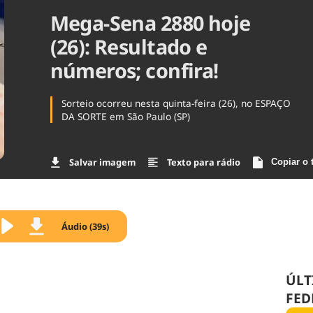
Mega-Sena 2880 hoje
Agronegóc
Brasil
(26): Resultado e
Brasil Mine
Ciência & 
números; confira!
Cinema
Comporta
Sorteio ocorreu nesta quinta-feira (26), no ESPAÇO
DA SORTE em São Paulo (SP)
Salvar imagem
Texto para rádio
Copiar o 
Áudio (39s)
ÚLT
FED