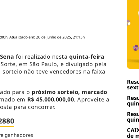
:00h, Atualizado em: 26 de Junho de 2025, 21:15h
-Sena
foi realizado nesta
quinta-feira
Sorte, em São Paulo, e divulgado pela
 sorteio não teve vencedores na faixa
Resu
sext
lado para o
próximo sorteio, marcado
Resu
timado em
R$ 45.000.000,00
. Aproveite a
quin
osta para concorrer.
Resu
quin
2880
CAIX
e ganhadores
de m