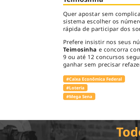
Quer apostar sem complic
sistema escolher os númer
rápida de participar dos so
Prefere insistir nos seus n
Teimosinha
e concorra com
9 ou até 12 concursos seg
ganhar sem precisar refazer
#Caixa Econômica Federal
#Loteria
#Mega Sena
Tod