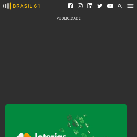
Ver todas as notícias
Saneamento
Podcasts
Indicadores
PUBLICIDADE
Área do comunicador
Bioinsumos
Publicidade Legal
Blog
Brasil Mineral
Fique por dentro do
Congresso Nacional e
Quem somos
nossos líderes.
Expediente
Acesse
Trabalhe no Brasil 61
Contato
Agronegócios
Comportamento
Meio Ambiente
Brasil
Cultura
Podcast
Brasil Mineral
Economia
Política
Ciência &
Educação
Saúde