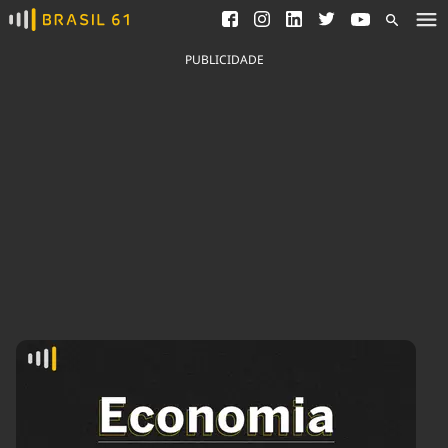
Ver todas as notícias
Saneamento
Podcasts
Indicadores
PUBLICIDADE
Área do comunicador
Bioinsumos
Publicidade Legal
Blog
Brasil Mineral
Fique por dentro do
Congresso Nacional e
Quem somos
nossos líderes.
Expediente
Acesse
Trabalhe no Brasil 61
Contato
Agronegócios
Comportamento
Meio Ambiente
Brasil
Cultura
Podcast
Brasil Mineral
Economia
Política
Ciência &
Educação
Saúde