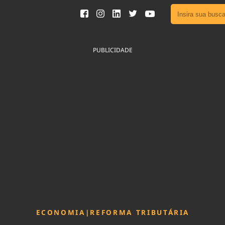
Ver toda
Podcast
PUBLICIDADE
Área do
Publicid
Fique por 
Congresso 
nossos líde
Acesse
ECONOMIA
|
REFORMA TRIBUTÁRIA