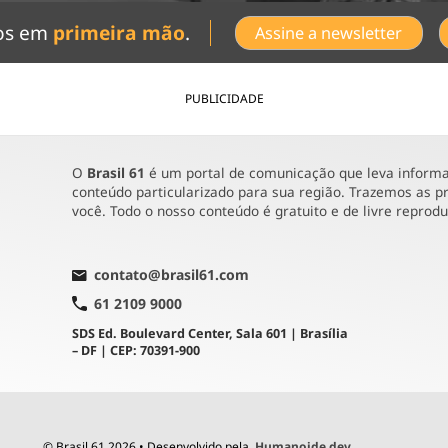
dos em
primeira mão
.
Assine a newsletter
PUBLICIDADE
O
Brasil 61
é um portal de comunicação que leva informaç
conteúdo particularizado para sua região. Trazemos as pr
você. Todo o nosso conteúdo é gratuito e de livre reprod
contato@brasil61.com
61 2109 9000
SDS Ed. Boulevard Center, Sala 601 | Brasília
– DF | CEP: 70391-900
© Brasil 61 2026 • Desenvolvido pela
Humanoide.dev