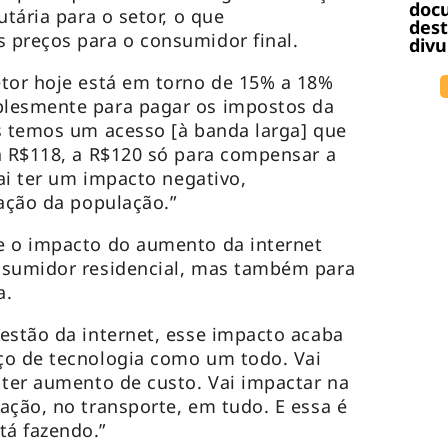
docu
utária para o setor, o que
dest
 preços para o consumidor final.
divu
etor hoje está em torno de 15% a 18%
lesmente para pagar os impostos da
s temos um acesso [à banda larga] que
a R$118, a R$120 só para compensar a
vai ter um impacto negativo,
zação da população.”
e o impacto do aumento da internet
nsumidor residencial, mas também para
a.
estão da internet, esse impacto acaba
ço de tecnologia como um todo. Vai
 ter aumento de custo. Vai impactar na
ação, no transporte, em tudo. E essa é
á fazendo.”