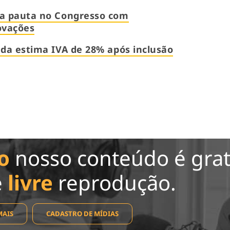
na pauta no Congresso com
ovações
nda estima IVA de 28% após inclusão
o
nosso conteúdo é grat
e
livre
reprodução.
MAIS
CADASTRO DE MÍDIAS