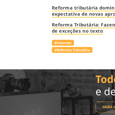
Reforma tributária domi
expectativa de novas apr
Reforma Tributária: Faze
de exceções no texto
#Internet
#Reforma Tributária
Tod
e d
SAIBA 