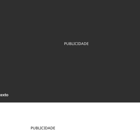
ios
Cultura
Podcast
Economia
Política
ral
Educação
Saúde
Tecnologia
Infraestrutura
Tempo
Internacional
mento
Meio Ambiente
PUBLICIDADE
texto
PUBLICIDADE