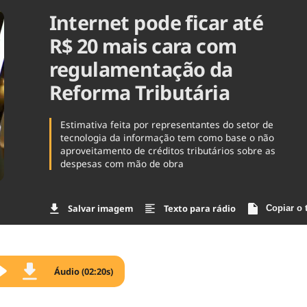
Internet pode ficar até
Agronegóc
Brasil
R$ 20 mais cara com
Brasil Mine
Ciência & 
regulamentação da
Cinema
Reforma Tributária
Comporta
Estimativa feita por representantes do setor de
tecnologia da informação tem como base o não
aproveitamento de créditos tributários sobre as
despesas com mão de obra
Salvar imagem
Texto para rádio
Copiar o 
Áudio (02:20s)