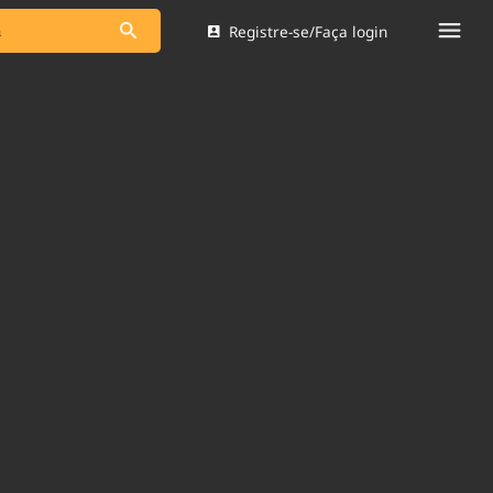
Registre-se/Faça login
s as notícias
Saneamento
s
Indicadores
 comunicador
Bioinsumos
ade Legal
Blog
Brasil Mineral
Quem somos
dentro do
Nacional e
Expediente
res.
Trabalhe no Brasil 61
Contato