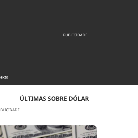
ios
Cultura
Podcast
Economia
Política
ral
Educação
Saúde
Tecnologia
Infraestrutura
Tempo
Internacional
PUBLICIDADE
mento
Meio Ambiente
texto
ÚLTIMAS SOBRE DÓLAR
BLICIDADE