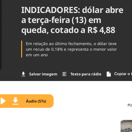
INDICADORES: dólar abre
Agronegóc
Brasil
a terça-feira (13) em
Brasil Mine
Ciência & 
queda, cotado a R$ 4,88
Cinema
Comporta
Em relação ao último fechamento, o dólar teve
um recuo de 0,18% e representa o menor valor
em um ano
Salvar imagem
Texto para rádio
Copiar o 
Áudio (57s)
PU