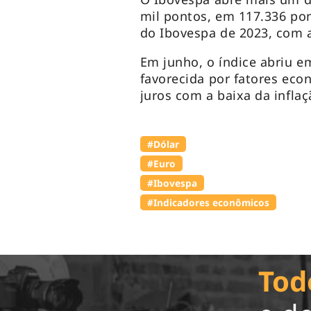
mil pontos, em 117.336 pon
do Ibovespa de 2023, com a
Em junho, o índice abriu em
favorecida por fatores eco
juros com a baixa da infla
#Dólar
#Euro
#Ibovespa
#Indicadores econômicos
Tod