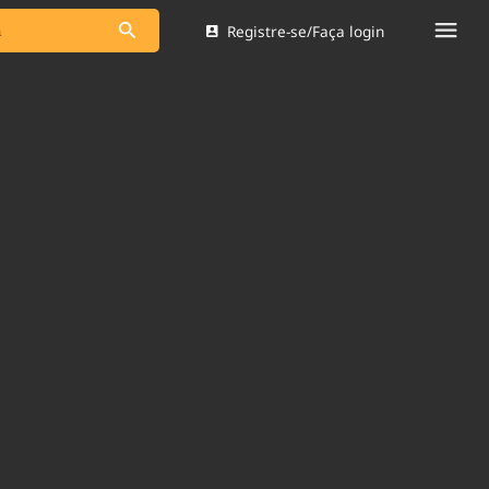
Registre-se/Faça login
s as notícias
Saneamento
s
Indicadores
 comunicador
Bioinsumos
ade Legal
Blog
Brasil Mineral
Quem somos
dentro do
Nacional e
Expediente
res.
Trabalhe no Brasil 61
Contato