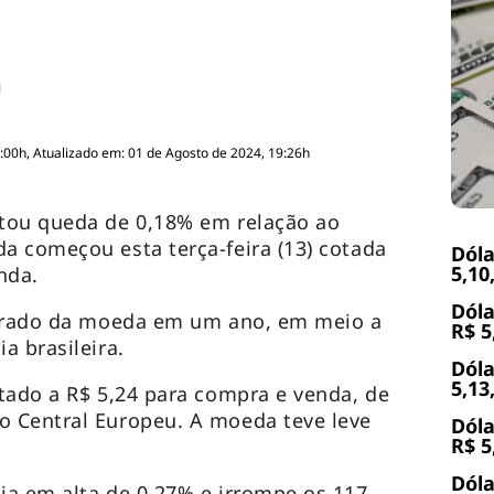
:00h, Atualizado em: 01 de Agosto de 2024, 19:26h
tou queda de 0,18% em relação ao
 começou esta terça-feira (13) cotada
Dóla
5,10
nda.
Dóla
strado da moeda em um ano, em meio a
R$ 5
a brasileira.
Dóla
5,13
tado a R$ 5,24 para compra e venda, de
 Central Europeu. A moeda teve leve
Dóla
R$ 5
Dóla
ia em alta de 0,27% e irrompe os 117