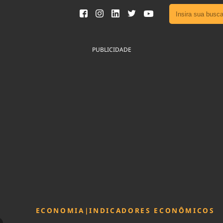
Ver toda
Podcast
PUBLICIDADE
Área do
Publicid
Fique por 
Congresso 
nossos líde
Acesse
ECONOMIA
|
INDICADORES ECONÔMICOS