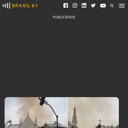
Ver todas as notícias
Saneamento
Podcasts
Indicadores
PUBLICIDADE
Área do comunicador
Bioinsumos
Publicidade Legal
Blog
Brasil Mineral
Fique por dentro do
Congresso Nacional e
Quem somos
nossos líderes.
Expediente
Acesse
Trabalhe no Brasil 61
Contato
Agronegócios
Comportamento
Meio Ambiente
Brasil
Cultura
Podcast
Brasil Mineral
Economia
Política
Ciência &
Educação
Saúde