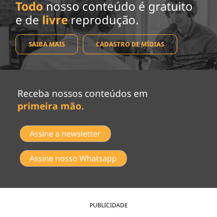
Todo
nosso conteúdo é gratuito
e de
livre
reprodução.
SAIBA MAIS
CADASTRO DE MÍDIAS
Receba nossos conteúdos em
primeira mão
.
Assine a newsletter
Assine nosso Whatsapp
PUBLICIDADE