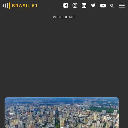
Ver todas as notícias
Saneamento
Podcasts
Indicadores
PUBLICIDADE
Área do comunicador
Bioinsumos
Publicidade Legal
Blog
Brasil Mineral
Fique por dentro do
Congresso Nacional e
Quem somos
nossos líderes.
Expediente
Acesse
Trabalhe no Brasil 61
Contato
Agronegócios
Comportamento
Meio Ambiente
Brasil
Cultura
Podcast
Brasil Mineral
Economia
Política
Ciência &
Educação
Saúde