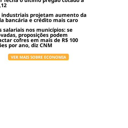
r fecha o último pregão cotado a
,12
 industriais projetam aumento da
da bancária e crédito mais caro
s salariais nos municípios: se
ovadas, proposições podem
ctar cofres em mais de R$ 100
ões por ano, diz CNM
VER MAIS SOBRE ECONOMIA