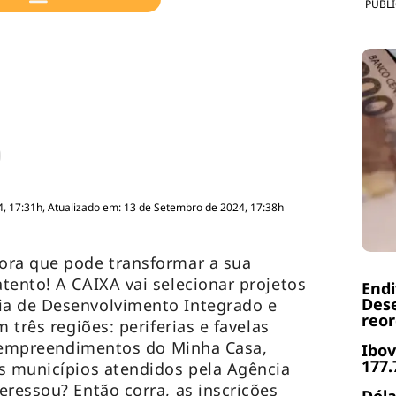
PUBL
, 17:31h, Atualizado em: 13 de Setembro de 2024, 17:38h
ora que pode transformar a sua
tento! A CAIXA vai selecionar projetos
End
Dese
a de Desenvolvimento Integrado e
reor
 três regiões: periferias e favelas
os empreendimentos do Minha Casa,
Ibov
177.
s municípios atendidos pela Agência
eressou? Então corra, as inscrições