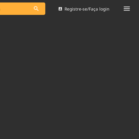
Registre-se/Faça login
s as notícias
Saneamento
s
Indicadores
 comunicador
Bioinsumos
ade Legal
Blog
Brasil Mineral
Quem somos
dentro do
Nacional e
Expediente
res.
Trabalhe no Brasil 61
Contato