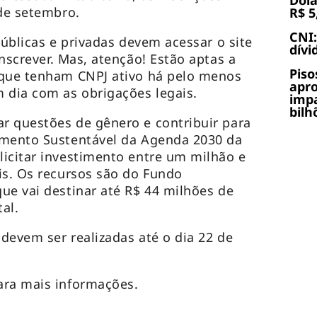
Dóla
 de setembro.
R$ 5
CNI:
públicas e privadas devem acessar o site
dívi
nscrever. Mas, atenção! Estão aptas a
Piso
 que tenham CNPJ ativo há pelo menos
apr
 dia com as obrigações legais.
impa
bilh
r questões de gênero e contribuir para
imento Sustentável da Agenda 2030 da
icitar investimento entre um milhão e
is. Os recursos são do Fundo
ue vai destinar até R$ 44 milhões de
al.
 devem ser realizadas até o dia 22 de
ra mais informações.