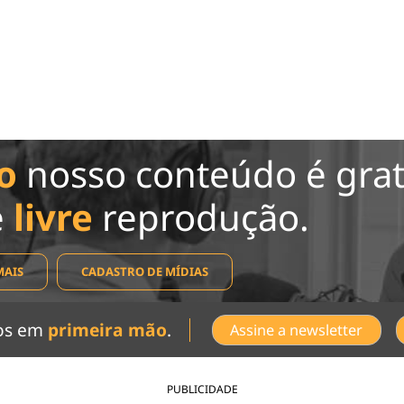
o
nosso conteúdo é grat
e
livre
reprodução.
MAIS
CADASTRO DE MÍDIAS
dos em
primeira mão
.
Assine a newsletter
PUBLICIDADE