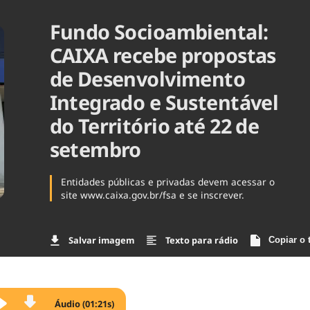
Agronegóc
Fundo Socioambiental:
Brasil
Brasil Mine
CAIXA recebe propostas
Ciência & 
de Desenvolvimento
Cinema
Comporta
Integrado e Sustentável
do Território até 22 de
setembro
Entidades públicas e privadas devem acessar o
site www.caixa.gov.br/fsa e se inscrever.
Salvar imagem
Texto para rádio
Copiar o 
Áudio (01:21s)