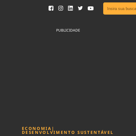
Ver toda
Podcast
PUBLICIDADE
Área do
Publicid
Fique por 
Congresso 
nossos líde
Acesse
ECONOMIA
|
DESENVOLVIMENTO SUSTENTÁVEL