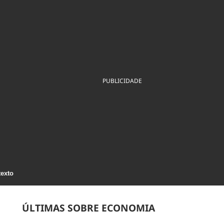
ios
Cultura
Podcast
Economia
Política
ral
Educação
Saúde
Tecnologia
Infraestrutura
Tempo
Internacional
mento
Meio Ambiente
PUBLICIDADE
texto
ÚLTIMAS SOBRE ECONOMIA