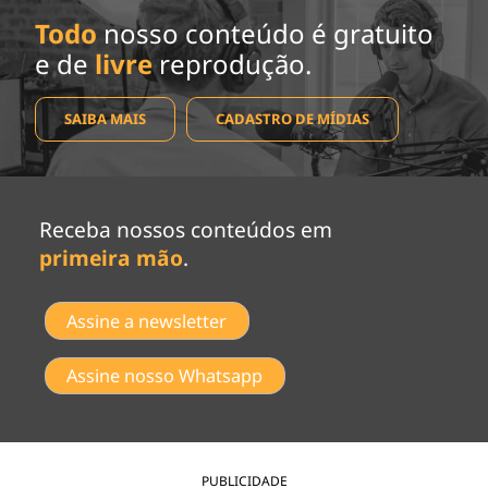
Todo
nosso conteúdo é gratuito
e de
livre
reprodução.
SAIBA MAIS
CADASTRO DE MÍDIAS
Receba nossos conteúdos em
primeira mão
.
Assine a newsletter
Assine nosso Whatsapp
PUBLICIDADE