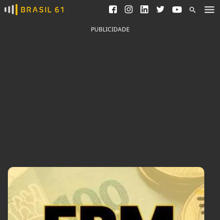
Ver todas as notícias
Saneamento
Podcasts
Indicadores
PUBLICIDADE
Área do comunicador
Bioinsumos
Publicidade Legal
Blog
Brasil Mineral
Fique por dentro do
Congresso Nacional e
Quem somos
nossos líderes.
Expediente
Acesse
Trabalhe no Brasil 61
Contato
Agronegócios
Comportamento
Meio Ambiente
Brasil
Cultura
Podcast
Brasil Mineral
Economia
Política
Ciência &
Educação
Saúde