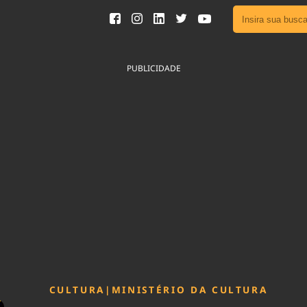
Ver toda
Podcast
PUBLICIDADE
Área do
Publicid
Fique por 
Congresso 
nossos líde
Acesse
CULTURA
|
MINISTÉRIO DA CULTURA