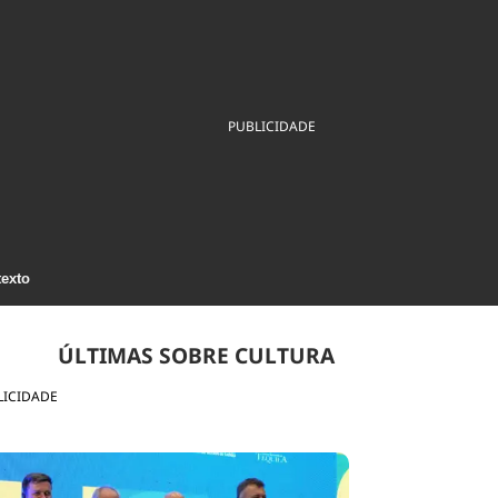
ios
Cultura
Podcast
Economia
Política
ral
Educação
Saúde
Tecnologia
Infraestrutura
Tempo
Internacional
PUBLICIDADE
mento
Meio Ambiente
texto
ÚLTIMAS SOBRE CULTURA
LICIDADE