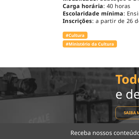
Carga horária
: 40 horas
Escolaridade mínima
: Ens
Inscrições
: a partir de 26
#Cultura
#Ministério da Cultura
Tod
e d
SAIBA 
Receba nossos conteú