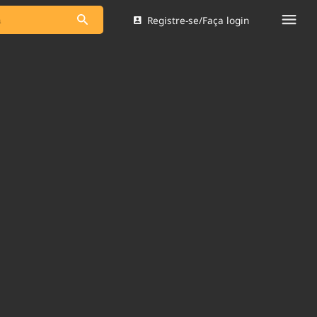
Registre-se/Faça login
s as notícias
Saneamento
s
Indicadores
 comunicador
Bioinsumos
ade Legal
Blog
Brasil Mineral
Quem somos
dentro do
Nacional e
Expediente
res.
Trabalhe no Brasil 61
Contato