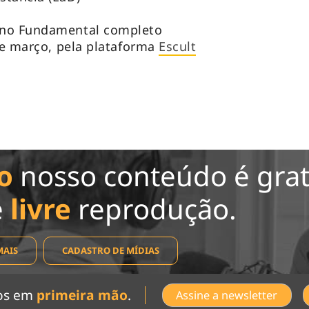
ino Fundamental completo
 de março, pela plataforma
Escult
o
nosso conteúdo é grat
e
livre
reprodução.
MAIS
CADASTRO DE MÍDIAS
dos em
primeira mão
.
Assine a newsletter