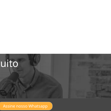
uito
Assine nosso Whatsapp