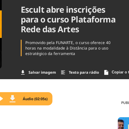
Escult abre inscrições
Agronegóc
Brasil
para o curso Plataforma
Brasil Mine
Ciência & 
Rede das Artes
Cinema
Comporta
Promovido pela FUNARTE, o curso oferece 40
horas na modalidade à Distância para o uso
estratégico da ferramenta
Salvar imagem
Texto para rádio
Copiar o 
Áudio (02:05s)
PUB