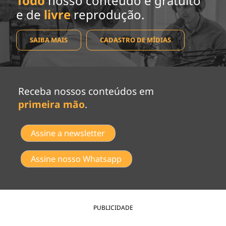
Todo
nosso conteúdo é gratuito
e de
livre
reprodução.
SAIBA MAIS
CADASTRO DE MÍDIAS
Receba nossos conteúdos em
primeira mão
.
Assine a newsletter
Assine nosso Whatsapp
PUBLICIDADE