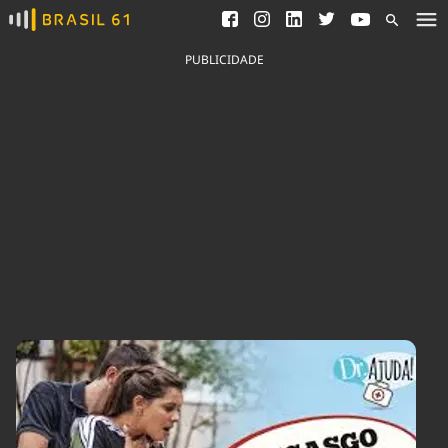
Ver todas as notícias
Saneamento
Podcasts
Indicadores
PUBLICIDADE
Área do comunicador
Bioinsumos
Publicidade Legal
Blog
Brasil Mineral
Fique por dentro do
Congresso Nacional e
Quem somos
nossos líderes.
Expediente
Acesse
Trabalhe no Brasil 61
Contato
Agronegócios
Comportamento
Meio Ambiente
Brasil
Cultura
Podcast
Brasil Mineral
Economia
Política
Ciência &
Educação
Saúde