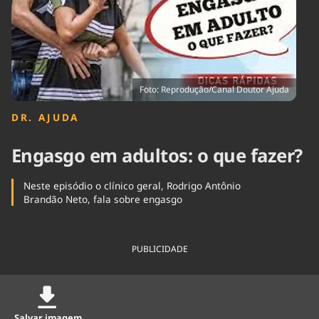
Tecnologia
Infraestrutura
Tempo
Cinema
Internacional
Foto: Reprodução/Canal Doutor Ajuda
DR. AJUDA
Engasgo em adultos: o que fazer?
Neste episódio o clínico geral, Rodrigo Antônio
Brandão Neto, fala sobre engasgo
PUBLICIDADE
Salvar imagem