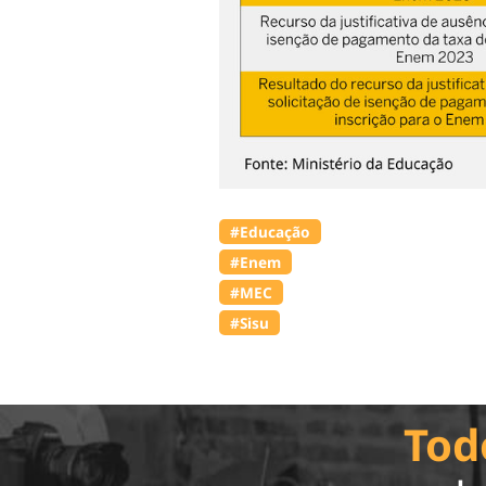
#Educação
#Enem
#MEC
#Sisu
Tod