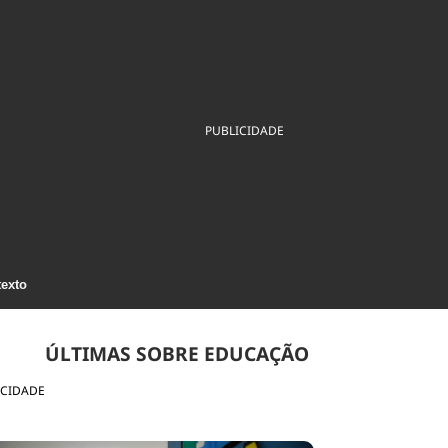
ios
Cultura
Podcast
Economia
Política
ral
Educação
Saúde
Tecnologia
Infraestrutura
Tempo
Internacional
mento
Meio Ambiente
PUBLICIDADE
texto
ÚLTIMAS SOBRE EDUCAÇÃO
ICIDADE