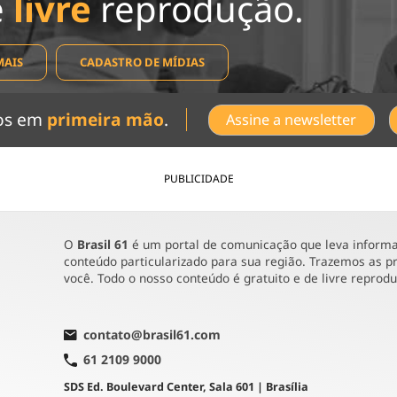
e
livre
reprodução.
MAIS
CADASTRO DE MÍDIAS
dos em
primeira mão
.
Assine a newsletter
PUBLICIDADE
O
Brasil 61
é um portal de comunicação que leva informaç
conteúdo particularizado para sua região. Trazemos as pr
você. Todo o nosso conteúdo é gratuito e de livre reprod
contato@brasil61.com
61 2109 9000
SDS Ed. Boulevard Center, Sala 601 | Brasília