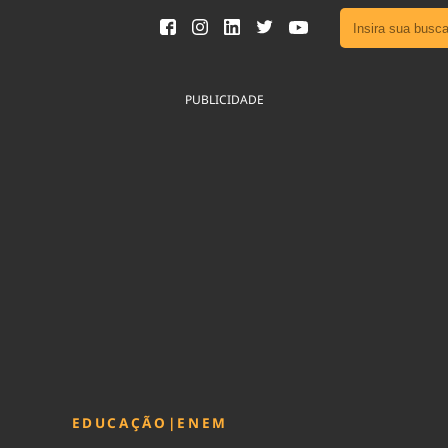
Ver toda
Podcast
PUBLICIDADE
Área do
Publicid
Fique por 
Congresso 
nossos líde
Acesse
EDUCAÇÃO
|
ENEM