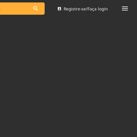
Registre-se/Faça login
s as notícias
Saneamento
s
Indicadores
 comunicador
Bioinsumos
ade Legal
Blog
Brasil Mineral
Quem somos
dentro do
Nacional e
Expediente
res.
Trabalhe no Brasil 61
Contato