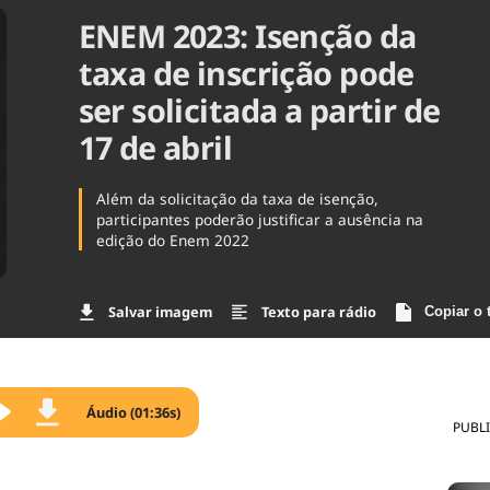
ENEM 2023: Isenção da
Agronegóc
Brasil
taxa de inscrição pode
Brasil Mine
Ciência & 
ser solicitada a partir de
Cinema
17 de abril
Comporta
Além da solicitação da taxa de isenção,
participantes poderão justificar a ausência na
edição do Enem 2022
Salvar imagem
Texto para rádio
Copiar o 
Áudio (01:36s)
PUBL