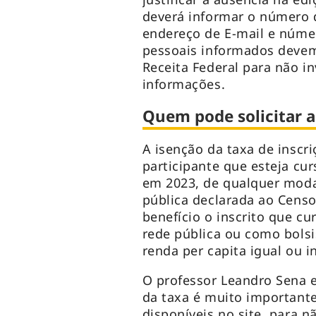
deverá informar o número 
endereço de E-mail e númer
pessoais informados devem
Receita Federal para não in
informações.
Quem pode solicitar 
A isenção da taxa de inscr
participante que esteja cu
em 2023, de qualquer moda
pública declarada ao Censo
benefício o inscrito que c
rede pública ou como bolsi
renda per capita igual ou i
O professor Leandro Sena e
da taxa é muito important
disponíveis no site, para