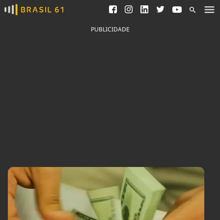
Ver todas as notícias
Saneamento
Podcasts
Indicadores
PUBLICIDADE
Área do comunicador
Bioinsumos
Publicidade Legal
Blog
Brasil Mineral
Fique por dentro do
Congresso Nacional e
Quem somos
nossos líderes.
Expediente
Acesse
Trabalhe no Brasil 61
Contato
Agronegócios
Comportamento
Meio Ambiente
Brasil
Cultura
Podcast
Brasil Mineral
Economia
Política
Ciência &
Educação
Saúde