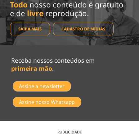
Todo
nosso conteúdo é gratuito
e de
livre
reprodução.
SAIBA MAIS
CADASTRO DE MÍDIAS
Receba nossos conteúdos em
primeira mão
.
Assine a newsletter
Assine nosso Whatsapp
PUBLICIDADE