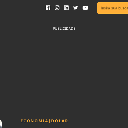
Ver toda
Podcast
PUBLICIDADE
Área do
Publicid
Fique por 
Congresso 
nossos líde
Acesse
ECONOMIA
|
DÓLAR