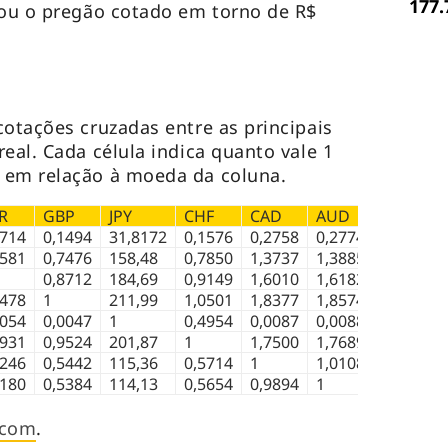
177.
rou o pregão cotado em torno de R$
cotações cruzadas entre as principais
eal. Cada célula indica quanto vale 1
 em relação à moeda da coluna.
R
GBP
JPY
CHF
CAD
AUD
1714
0,1494
31,8172
0,1576
0,2758
0,2774
8581
0,7476
158,48
0,7850
1,3737
1,3885
0,8712
184,69
0,9149
1,6010
1,6182
1478
1
211,99
1,0501
1,8377
1,8574
0054
0,0047
1
0,4954
0,0087
0,0088
0931
0,9524
201,87
1
1,7500
1,7689
6246
0,5442
115,36
0,5714
1
1,0108
6180
0,5384
114,13
0,5654
0,9894
1
.com
.