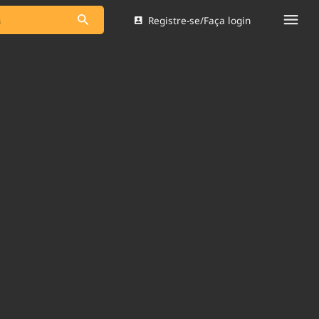
Registre-se/Faça login
s as notícias
Saneamento
s
Indicadores
 comunicador
Bioinsumos
ade Legal
Blog
Brasil Mineral
Quem somos
dentro do
Nacional e
Expediente
res.
Trabalhe no Brasil 61
Contato