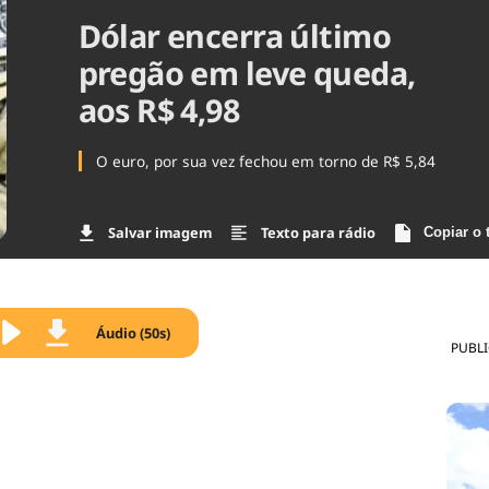
Dólar encerra último
Agronegóc
Brasil
pregão em leve queda,
Brasil Mine
Ciência & 
aos R$ 4,98
Cinema
Comporta
O euro, por sua vez fechou em torno de R$ 5,84
Salvar imagem
Texto para rádio
Copiar o 
Áudio (50s)
PUBL