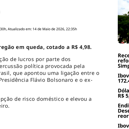
:30h, Atualizado em: 14 de Maio de 2026, 22:35h
regão em queda, cotado a R$ 4,98.
Rece
ção de lucros por parte dos
refo
Simp
percussão política provocada pela
asil, que apontou uma ligação entre o
Ibov
Presidência Flávio Bolsonaro e o ex-
172.
Dóla
R$ 5
pção de risco doméstico e elevou a
End
iro.
Dese
reor
Ibov