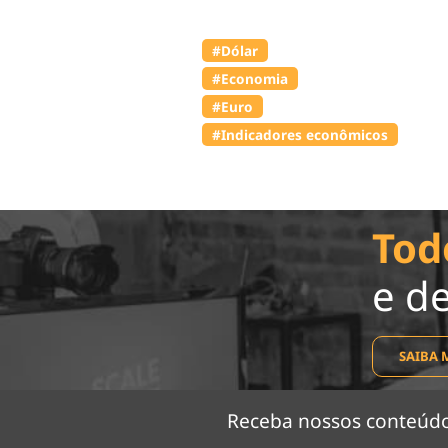
#Dólar
#Economia
#Euro
#Indicadores econômicos
Tod
e d
SAIBA 
Receba nossos conteú