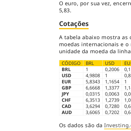
O euro, por sua vez, encer
5,83.
Cotações
A tabela abaixo mostra as 
moedas internacionais e o r
unidade da moeda da linha
CÓDIGO
BRL
USD
EU
BRL
1
0,2006
0,
USD
4,9808
1
0,
EUR
5,8343
1,1654
1
GBP
6,6668
1,3377
1,
JPY
0,0315
0,0063
0,
CHF
6,3513
1,2739
1,
CAD
3,6294
0,7280
0,
AUD
3,6065
0,7202
0,
Os dados são da
Investing