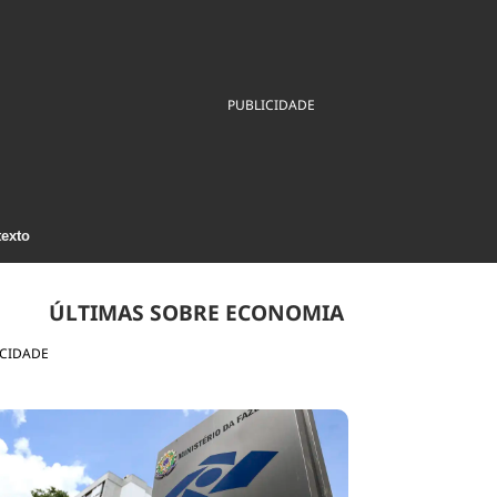
ios
Cultura
Podcast
Economia
Política
ral
Educação
Saúde
Tecnologia
Infraestrutura
Tempo
PUBLICIDADE
Internacional
mento
Meio Ambiente
texto
ÚLTIMAS SOBRE ECONOMIA
ICIDADE