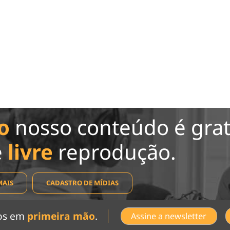
o
nosso conteúdo é grat
e
livre
reprodução.
MAIS
CADASTRO DE MÍDIAS
dos em
primeira mão
.
Assine a newsletter