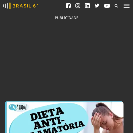
Ver todas as notícias
Saneamento
Podcasts
Indicadores
PUBLICIDADE
Área do comunicador
Bioinsumos
Publicidade Legal
Blog
Brasil Mineral
Fique por dentro do
Congresso Nacional e
Quem somos
nossos líderes.
Expediente
Acesse
Trabalhe no Brasil 61
Contato
Agronegócios
Comportamento
Meio Ambiente
Brasil
Cultura
Podcast
Brasil Mineral
Economia
Política
Ciência &
Educação
Saúde