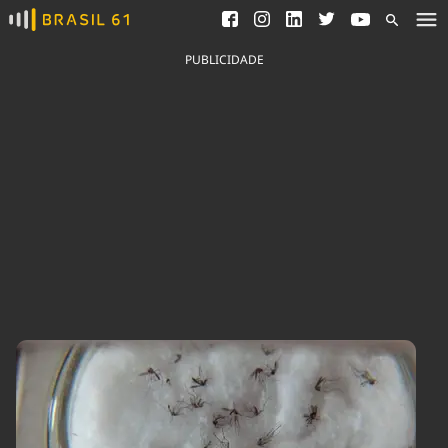
Ver todas as notícias
Saneamento
Podcasts
Indicadores
PUBLICIDADE
Área do comunicador
Bioinsumos
Publicidade Legal
Blog
Brasil Mineral
Fique por dentro do
Congresso Nacional e
Quem somos
nossos líderes.
Expediente
Acesse
Trabalhe no Brasil 61
Contato
Agronegócios
Comportamento
Meio Ambiente
Brasil
Cultura
Podcast
Brasil Mineral
Economia
Política
Ciência &
Educação
Saúde